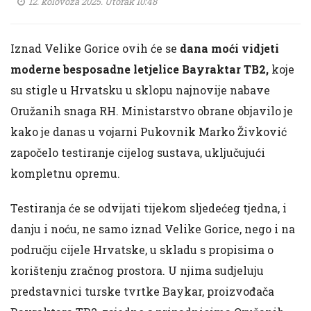
12. kolovoza 2025. Utorak 10:48
Iznad Velike Gorice ovih će se
dana moći vidjeti
moderne besposadne letjelice Bayraktar TB2,
koje
su stigle u Hrvatsku u sklopu najnovije nabave
Oružanih snaga RH. Ministarstvo obrane objavilo je
kako je danas u vojarni Pukovnik Marko Živković
započelo testiranje cijelog sustava, uključujući
kompletnu opremu.
Testiranja će se odvijati tijekom sljedećeg tjedna, i
danju i noću, ne samo iznad Velike Gorice, nego i na
području cijele Hrvatske, u skladu s propisima o
korištenju zračnog prostora. U njima sudjeluju
predstavnici turske tvrtke Baykar, proizvođača