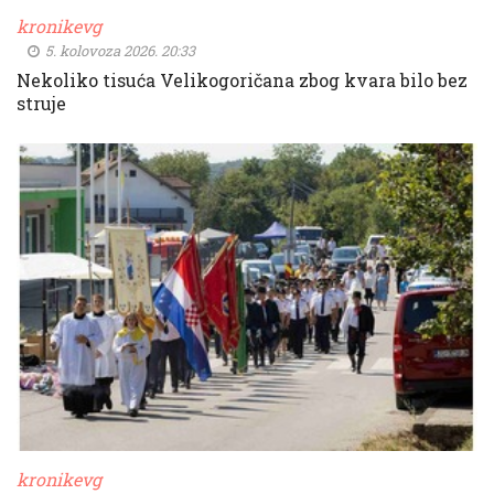
kronikevg
5. kolovoza 2026. 20:33
Nekoliko tisuća Velikogoričana zbog kvara bilo bez
struje
kronikevg