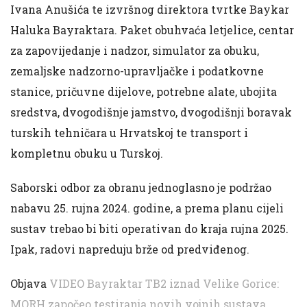
Ivana Anušića te izvršnog direktora tvrtke Baykar
Haluka Bayraktara. Paket obuhvaća letjelice, centar
za zapovijedanje i nadzor, simulator za obuku,
zemaljske nadzorno-upravljačke i podatkovne
stanice, pričuvne dijelove, potrebne alate, ubojita
sredstva, dvogodišnje jamstvo, dvogodišnji boravak
turskih tehničara u Hrvatskoj te transport i
kompletnu obuku u Turskoj.
Saborski odbor za obranu jednoglasno je podržao
nabavu 25. rujna 2024. godine, a prema planu cijeli
sustav trebao bi biti operativan do kraja rujna 2025.
Ipak, radovi napreduju brže od predviđenog.
Objava
VIDEO Bayraktar TB2 iznad Velike Gorice:
MORH započeo testiranja novih vojnih sustava