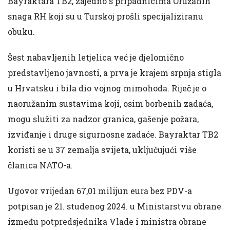
Bayraktara TB2, zajedno s pripadnicima Oružanih
snaga RH koji su u Turskoj prošli specijaliziranu
obuku.
Šest nabavljenih letjelica već je djelomično
predstavljeno javnosti, a prva je krajem srpnja stigla
u Hrvatsku i bila dio vojnog mimohoda. Riječ je o
naoružanim sustavima koji, osim borbenih zadaća,
mogu služiti za nadzor granica, gašenje požara,
izviđanje i druge sigurnosne zadaće. Bayraktar TB2
koristi se u 37 zemalja svijeta, uključujući više
članica NATO-a.
Ugovor vrijedan 67,01 milijun eura bez PDV-a
potpisan je 21. studenog 2024. u Ministarstvu obrane
između potpredsjednika Vlade i ministra obrane