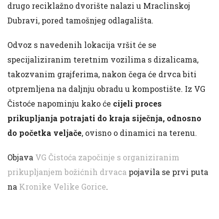
drugo reciklažno dvorište nalazi u Mraclinskoj
Dubravi, pored tamošnjeg odlagališta.
Odvoz s navedenih lokacija vršit će se
specijaliziranim teretnim vozilima s dizalicama,
takozvanim grajferima, nakon čega će drvca biti
otpremljena na daljnju obradu u kompostište. Iz VG
Čistoće napominju kako će
cijeli proces
prikupljanja potrajati do kraja siječnja, odnosno
do početka veljače
, ovisno o dinamici na terenu.
Objava
VG Čistoća započinje s organiziranim
prikupljanjem božićnih drvaca
pojavila se prvi puta
na
Kronike Velike Gorice
.