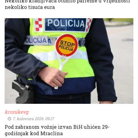
Nekoliko kradljivaca otuđilo parfeme u vrijednosti
nekoliko tisuća eura
kronikevg
7. kolovoza 2026. 09:17
Pod zabranom vožnje izvan BiH uhićen 29-
godišnjak kod Mraclina