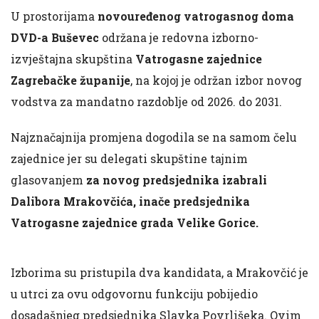
U prostorijama
novouređenog vatrogasnog doma
DVD-a Buševec
održana je redovna izborno-
izvještajna skupština
Vatrogasne zajednice
Zagrebačke županije
, na kojoj je održan izbor novog
vodstva za mandatno razdoblje od 2026. do 2031.
Najznačajnija promjena dogodila se na samom čelu
zajednice jer su delegati skupštine tajnim
glasovanjem
za novog predsjednika izabrali
Dalibora Mrakovčića, inače predsjednika
Vatrogasne zajednice grada Velike Gorice.
Izborima su pristupila dva kandidata, a Mrakovčić je
u utrci za ovu odgovornu funkciju pobijedio
dosadašnjeg predsjednika Slavka Povrlišeka. Ovim