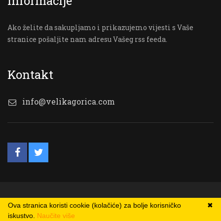
Informacije
Ako želite da sakupljamo i prikazujemo vijesti s Vaše
stranice pošaljite nam adresu Vašeg rss feeda.
Kontakt
info@velikagorica.com
© VG Online
Ova stranica koristi cookie (kolačiće) za bolje korisničko
✖
iskustvo.
Naučite više