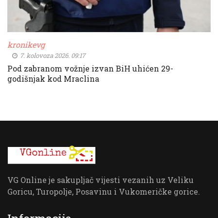
kronikevg
7. kolovoza 2026. 09:17
Pod zabranom vožnje izvan BiH uhićen 29-
godišnjak kod Mraclina
VG Online je sakupljač vijesti vezanih uz Veliku
Goricu, Turopolje, Posavinu i Vukomeričke gorice.