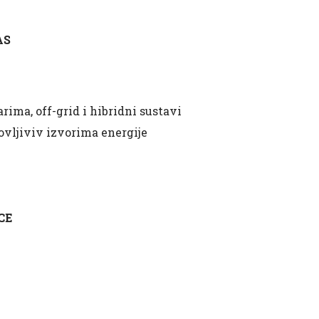
AS
rima, off-grid i hibridni sustavi
ovljiviv izvorima energije
CE