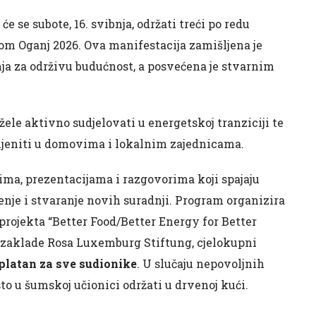
se subote, 16. svibnja, održati treći po redu
om Oganj 2026. Ova manifestacija zamišljena je
nja za održivu budućnost, a posvećena je stvarnim
 žele aktivno sudjelovati u energetskoj tranziciji te
jeniti u domovima i lokalnim zajednicama.
ima, prezentacijama i razgovorima koji spajaju
ženje i stvaranje novih suradnji. Program organizira
projekta “Better Food/Better Energy for Better
ći zaklade Rosa Luxemburg Stiftung, cjelokupni
platan za sve sudionike
. U slučaju nepovoljnih
o u šumskoj učionici održati u drvenoj kući.