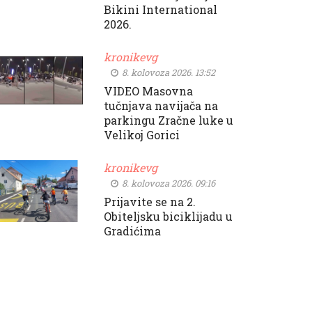
Bikini International
2026.
kronikevg
8. kolovoza 2026. 13:52
VIDEO Masovna
tučnjava navijača na
parkingu Zračne luke u
Velikoj Gorici
kronikevg
8. kolovoza 2026. 09:16
Prijavite se na 2.
Obiteljsku biciklijadu u
Gradićima