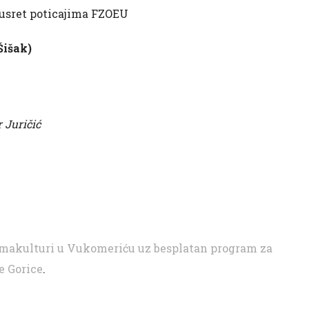
sret poticajima FZOEU
Šišak)
 Juričić
ermakulturi u Vukomeriću uz besplatan program za
e Gorice
.