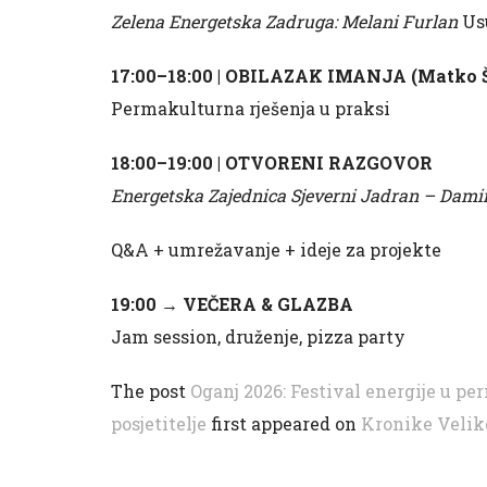
Zelena Energetska Zadruga: Melani Furlan
Usu
17:00–18:00 | OBILAZAK IMANJA (Matko 
Permakulturna rješenja u praksi
18:00–19:00 | OTVORENI RAZGOVOR
Energetska Zajednica Sjeverni Jadran – Damir
Q&A + umrežavanje + ideje za projekte
19:00 → VEČERA & GLAZBA
Jam session, druženje, pizza party
The post
Oganj 2026: Festival energije u p
posjetitelje
first appeared on
Kronike Velik