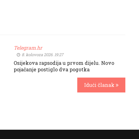
Telegram.hr
8. kolovoza 2026. 19:27
Osijekova rapsodija u prvom dijelu. Novo
pojačanje postiglo dva pogotka
Idući članak