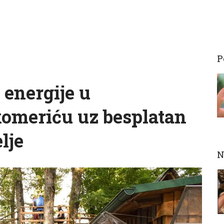
P
 energije u
omeriću uz besplatan
lje
N