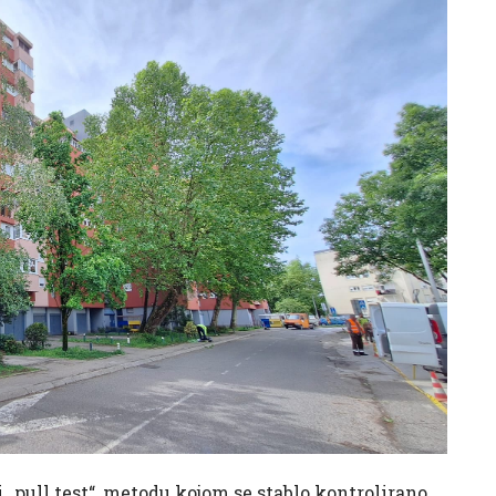
„pull test“, metodu kojom se stablo kontrolirano