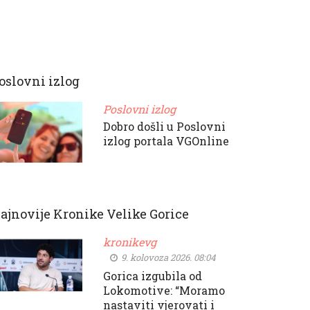
oslovni izlog
Poslovni izlog
Dobro došli u Poslovni
izlog portala VGOnline
ajnovije Kronike Velike Gorice
kronikevg
9. kolovoza 2026. 08:04
Gorica izgubila od
Lokomotive: “Moramo
nastaviti vjerovati i