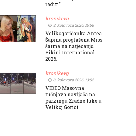
raditi”
kronikevg
8. kolovoza 2026. 16:58
Velikogoričanka Antea
Šapina proglašena Miss
šarma na natjecanju
Bikini International
2026.
kronikevg
8. kolovoza 2026. 13:52
VIDEO Masovna
tučnjava navijača na
parkingu Zračne luke u
Velikoj Gorici