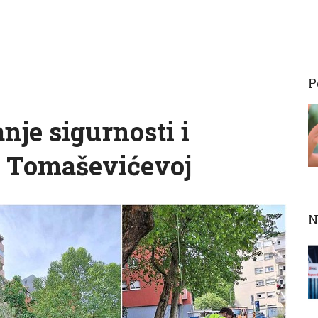
P
nje sigurnosti i
 u Tomaševićevoj
N