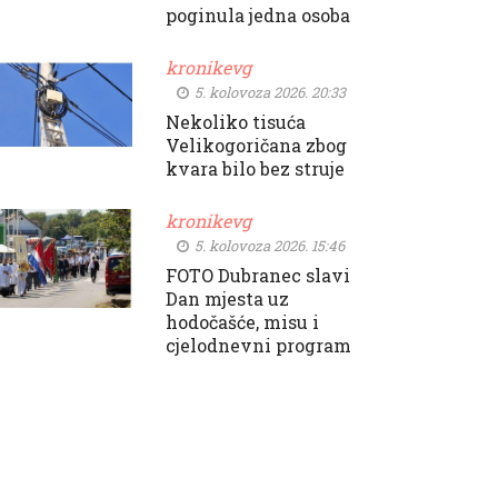
poginula jedna osoba
kronikevg
5. kolovoza 2026. 20:33
Nekoliko tisuća
Velikogoričana zbog
kvara bilo bez struje
kronikevg
5. kolovoza 2026. 15:46
FOTO Dubranec slavi
Dan mjesta uz
hodočašće, misu i
cjelodnevni program