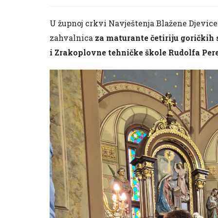
U župnoj crkvi Navještenja Blažene Djevice M
zahvalnica
za maturante četiriju goričkih
i Zrakoplovne tehničke škole Rudolfa Pere