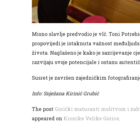
Misno slavlje predvodio je vlč. Toni Potreb
propovijedi je istaknuta važnost međuljuds
života. Naglašeno je kako je sazrijevanje c
razvijaju svoje potencijale i ostanu autentič
Susret je završen zajedničkim fotografiranj
Info: Snježana Kirinić Grubić
The post
Gorički maturanti molitvom i zahv
appeared on
Kronike Velike Gorice
.