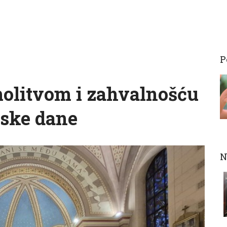
P
molitvom i zahvalnošću
lske dane
N