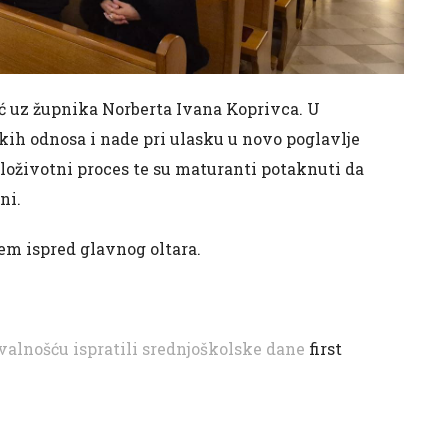
ić uz župnika Norberta Ivana Koprivca. U
kih odnosa i nade pri ulasku u novo poglavlje
jeloživotni proces te su maturanti potaknuti da
ni.
em ispred glavnog oltara.
alnošću ispratili srednjoškolske dane
first