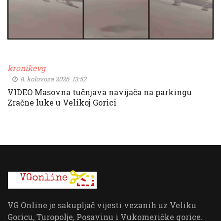
kronikevg
8. kolovoza 2026. 13:52
VIDEO Masovna tučnjava navijača na parkingu
Zračne luke u Velikoj Gorici
VG Online je sakupljač vijesti vezanih uz Veliku
Goricu, Turopolje, Posavinu i Vukomeričke gorice.