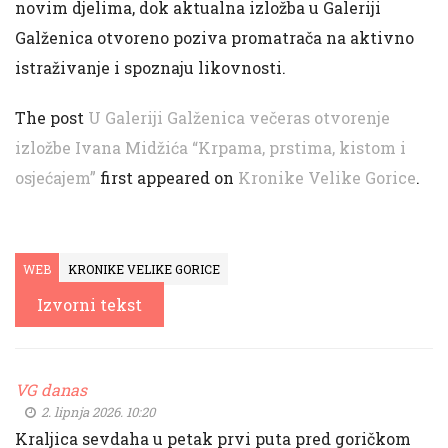
novim djelima, dok aktualna izložba u Galeriji
Galženica otvoreno poziva promatrača na aktivno
istraživanje i spoznaju likovnosti.
The post
U Galeriji Galženica večeras otvorenje
izložbe Ivana Midžića “Krpama, prstima, kistom i
osjećajem”
first appeared on
Kronike Velike Gorice
.
WEB
KRONIKE VELIKE GORICE
Izvorni tekst
VG danas
2. lipnja 2026. 10:20
Kraljica sevdaha u petak prvi puta pred goričkom