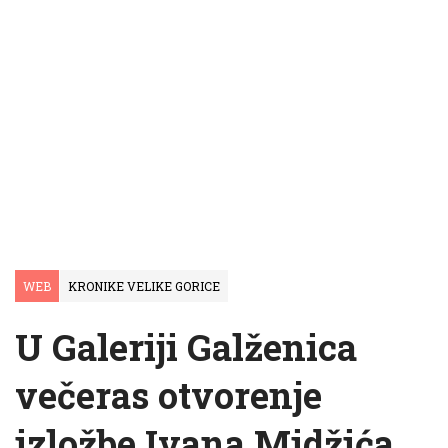
WEB
KRONIKE VELIKE GORICE
U Galeriji Galženica
večeras otvorenje
izložbe Ivana Midžića