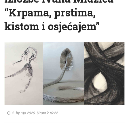
“Krpama, prstima,
kistom i osjećajem”
2. lipnja 2026. Utorak 10:22