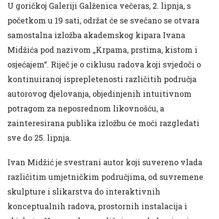
U goričkoj Galeriji Galženica večeras, 2. lipnja, s
početkom u 19 sati, održat će se svečano se otvara
samostalna izložba akademskog kipara Ivana
Midžića pod nazivom „Krpama, prstima, kistom i
osjećajem“. Riječ je o ciklusu radova koji svjedoči o
kontinuiranoj isprepletenosti različitih područja
autorovog djelovanja, objedinjenih intuitivnom
potragom za neposrednom likovnošću, a
zainteresirana publika izložbu će moći razgledati
sve do 25. lipnja.
Ivan Midžić je svestrani autor koji suvereno vlada
različitim umjetničkim područjima, od suvremene
skulpture i slikarstva do interaktivnih
konceptualnih radova, prostornih instalacija i