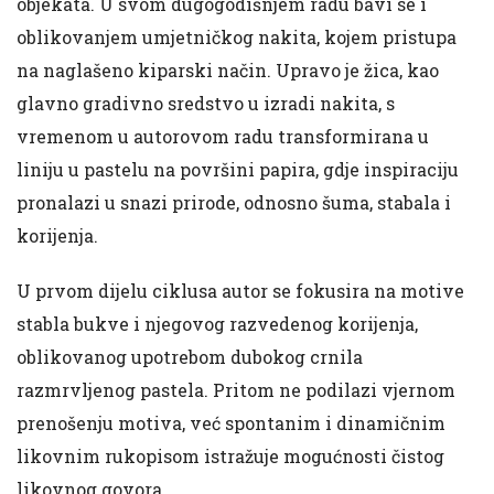
objekata. U svom dugogodišnjem radu bavi se i
oblikovanjem umjetničkog nakita, kojem pristupa
na naglašeno kiparski način. Upravo je žica, kao
glavno gradivno sredstvo u izradi nakita, s
vremenom u autorovom radu transformirana u
liniju u pastelu na površini papira, gdje inspiraciju
pronalazi u snazi prirode, odnosno šuma, stabala i
korijenja.
U prvom dijelu ciklusa autor se fokusira na motive
stabla bukve i njegovog razvedenog korijenja,
oblikovanog upotrebom dubokog crnila
razmrvljenog pastela. Pritom ne podilazi vjernom
prenošenju motiva, već spontanim i dinamičnim
likovnim rukopisom istražuje mogućnosti čistog
likovnog govora.