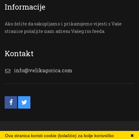
Informacije
Ako želite da sakupljamo i prikazujemo vijesti s Vaše
stranice pošaljite nam adresu Vašeg rss feeda.
Kontakt
info@velikagorica.com
© VG Online
Ova stranica koristi cookie (kolačiće) za bolje korisničko
✖