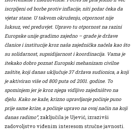
iscrpljeni od borbe protiv inflacije, niti požar čeka da
vjetar stane. U takvom okruženju, otpornost nije
luksuz, već preduvjet. Upravo tu otpornost na razini
Europske unije gradimo zajedno – grade je države
članice i institucije kroz naša zajednička načela kao što
su solidarnost, supsidijarnost i koordinacija. Vama je
itekako dobro poznat Europski mehanizam civilne
zaštite, koji danas uključuje 37 država sudionica, a koji
je aktiviran više od 800 puta od 2001. godine. To
spominjem jer je kroz njega vidljivo zajedništvo na
djelu. Kako se kaže, krizno upravljanje počinje puno
prije same krize, a počinje upravo na ovaj način na koji
danas radimo“,
zaključila je Ujević, izrazivši
zadovoljstvo viđenim interesom stručne javnosti.