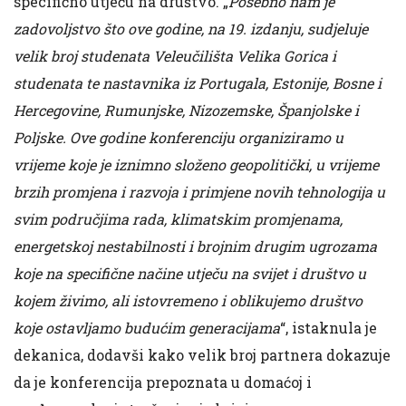
specifično utječu na društvo. „
Posebno nam je
zadovoljstvo što ove godine, na 19. izdanju, sudjeluje
velik broj studenata Veleučilišta Velika Gorica i
studenata te nastavnika iz Portugala, Estonije, Bosne i
Hercegovine, Rumunjske, Nizozemske, Španjolske i
Poljske. Ove godine konferenciju organiziramo u
vrijeme koje je iznimno složeno geopolitički, u vrijeme
brzih promjena i razvoja i primjene novih tehnologija u
svim područjima rada, klimatskim promjenama,
energetskoj nestabilnosti i brojnim drugim ugrozama
koje na specifične načine utječu na svijet i društvo u
kojem živimo, ali istovremeno i oblikujemo društvo
koje ostavljamo budućim generacijama
“, istaknula je
dekanica, dodavši kako velik broj partnera dokazuje
da je konferencija prepoznata u domaćoj i