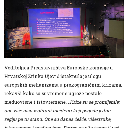
Voditeljica Predstavništva Europske komisije u
Hrvatskoj Zrinka Ujević istaknula je ulogu
europskih mehanizama u prekograničnim krizama,
rekavši kako su suvremene ugroze postale
međuovisne i istovremene.
„Krize su se promijenile;
one više nisu izolirani incidenti koji pogode jednu
regiju pa tu stanu. One su danas češće, višestruke,
istovremene i međuovisne. Potres ne pita jesmo li već