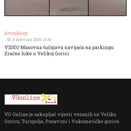
kronikevg
8. kolovoza 2026. 13:52
VIDEO Masovna tučnjava navijača na parkingu
Zračne luke u Velikoj Gorici
VG Online je sakupljač vijesti vezanih uz Veliku
Goricu, Turopolje, Posavinu i Vukomeričke gorice.