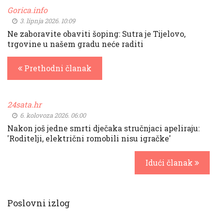
Gorica.info
3. lipnja 2026. 10:09
Ne zaboravite obaviti šoping: Sutra je Tijelovo,
trgovine u našem gradu neće raditi
Prethodni članak
24sata.hr
6. kolovoza 2026. 06:00
Nakon još jedne smrti dječaka stručnjaci apeliraju:
'Roditelji, električni romobili nisu igračke'
Idući članak
Poslovni izlog