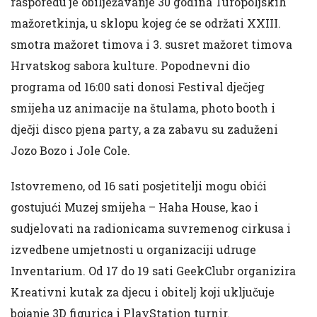
rasporedu je obilježavanje 30 godina Turopoljskih
mažoretkinja, u sklopu kojeg će se održati XXIII.
smotra mažoret timova i 3. susret mažoret timova
Hrvatskog sabora kulture. Popodnevni dio
programa od 16:00 sati donosi Festival dječjeg
smijeha uz animacije na štulama, photo booth i
dječji disco pjena party, a za zabavu su zaduženi
Jozo Bozo i Jole Cole.
Istovremeno, od 16 sati posjetitelji mogu obići
gostujući Muzej smijeha – Haha House, kao i
sudjelovati na radionicama suvremenog cirkusa i
izvedbene umjetnosti u organizaciji udruge
Inventarium. Od 17 do 19 sati GeekClubr organizira
Kreativni kutak za djecu i obitelj koji uključuje
bojanje 3D figurica i PlayStation turnir.