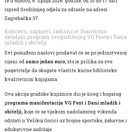
te u subotu, 6. lipnja 2026. godine, od 10 do 17 sati
ispred Središnjeg odjela za odrasle na adresi
Zagrebačka 37.
Koncerti, sajmovi, radionice: Donosimo
detaljan program ovogodišnjeg VG Festa i Dana
mladih i obitelji
Svi ponuđeni naslovi prodavat će se po jedinstvenoj
cijeni od
samo jedan euro
, što je prilika za sve
posjetitelje da obogate vlastite kućne biblioteke
kvalitetnim knjigama.
Ova akcija gradske knjižnice dio je šireg i bogatog
p
rograma manifestacija VG Fest i Dani mladih i
obitelji,
koje će se tijekom nadolazećeg vikenda
održati u Velikoj Gorici uz brojne sportske, zabavne i
edukativne sadržaje.