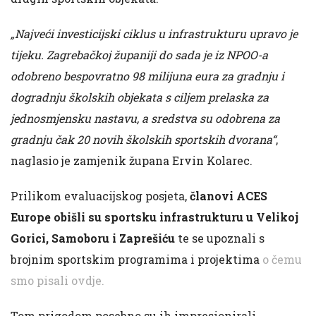
„Najveći investicijski ciklus u infrastrukturu upravo je
tijeku. Zagrebačkoj županiji do sada je iz NPOO-a
odobreno bespovratno 98 milijuna eura za gradnju i
dogradnju školskih objekata s ciljem prelaska za
jednosmjensku nastavu, a sredstva su odobrena za
gradnju čak 20 novih školskih sportskih dvorana“
,
naglasio je zamjenik župana Ervin Kolarec.
Prilikom evaluacijskog posjeta,
članovi ACES
Europe obišli su sportsku infrastrukturu u Velikoj
Gorici, Samoboru i Zaprešiću
te se upoznali s
brojnim sportskim programima i projektima
o čemu
smo pisali ovdje.
Tom prigodom posebno su ih impresionirali