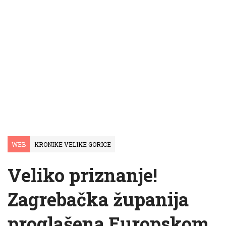
WEB
KRONIKE VELIKE GORICE
Veliko priznanje!
Zagrebačka županija
proglašena Europskom