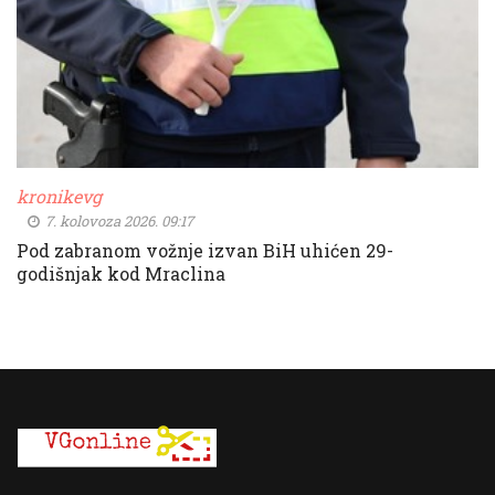
kronikevg
7. kolovoza 2026. 09:17
Pod zabranom vožnje izvan BiH uhićen 29-
godišnjak kod Mraclina