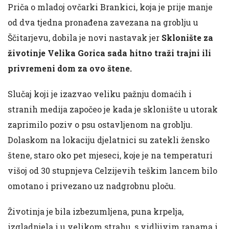
Priča o mladoj ovčarki Brankici, koja je prije manje
od dva tjedna pronađena zavezana na groblju u
Ščitarjevu, dobila je novi nastavak jer
Sklonište za
životinje Velika Gorica sada hitno traži trajni ili
privremeni dom za ovo štene.
Slučaj koji je izazvao veliku pažnju domaćih i
stranih medija započeo je kada je sklonište u utorak
zaprimilo poziv o psu ostavljenom na groblju.
Dolaskom na lokaciju djelatnici su zatekli žensko
štene, staro oko pet mjeseci, koje je na temperaturi
višoj od 30 stupnjeva Celzijevih teškim lancem bilo
omotano i privezano uz nadgrobnu ploču.
Životinja je bila izbezumljena, puna krpelja,
izgladnjela i u velikom strahu, s vidljivim ranama i