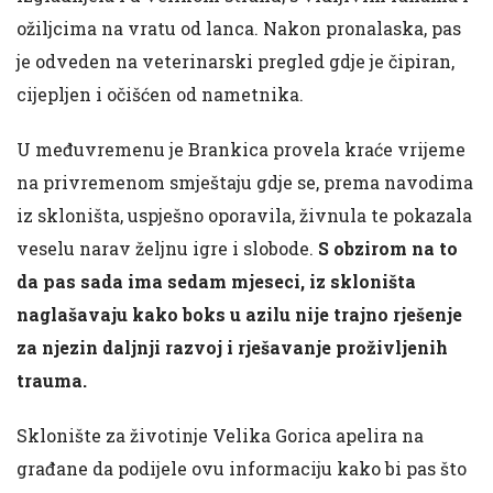
ožiljcima na vratu od lanca. Nakon pronalaska, pas
je odveden na veterinarski pregled gdje je čipiran,
cijepljen i očišćen od nametnika.
U međuvremenu je Brankica provela kraće vrijeme
na privremenom smještaju gdje se, prema navodima
iz skloništa, uspješno oporavila, živnula te pokazala
veselu narav željnu igre i slobode.
S obzirom na to
da pas sada ima sedam mjeseci, iz skloništa
naglašavaju kako boks u azilu nije trajno rješenje
za njezin daljnji razvoj i rješavanje proživljenih
trauma.
Sklonište za životinje Velika Gorica apelira na
građane da podijele ovu informaciju kako bi pas što