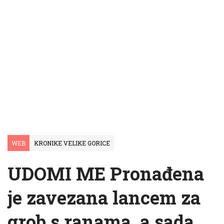
WEB
KRONIKE VELIKE GORICE
UDOMI ME Pronađena
je zavezana lancem za
grob s ranama, a sada