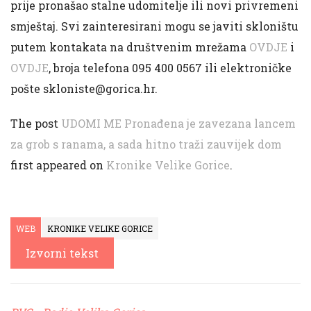
prije pronašao stalne udomitelje ili novi privremeni
smještaj. Svi zainteresirani mogu se javiti skloništu
putem kontakata na društvenim mrežama
OVDJE
i
OVDJE
, broja telefona 095 400 0567 ili elektroničke
pošte
skloniste@gorica.hr
.
The post
UDOMI ME Pronađena je zavezana lancem
za grob s ranama, a sada hitno traži zauvijek dom
first appeared on
Kronike Velike Gorice
.
WEB
KRONIKE VELIKE GORICE
Izvorni tekst