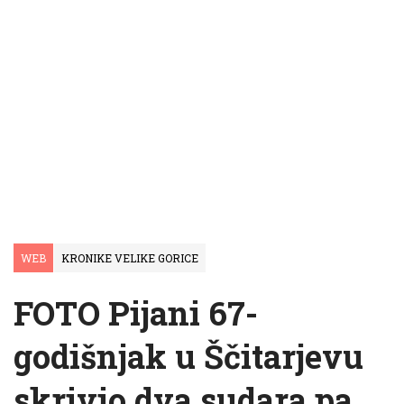
WEB
KRONIKE VELIKE GORICE
FOTO Pijani 67-
godišnjak u Ščitarjevu
skrivio dva sudara pa