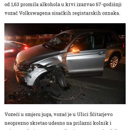
od 1,63 promila alkohola u krvi izazvao 67-godišnji
vozač Volkswagena sisačkih registarskih oznaka.
​Vozeći u smjeru juga, vozač je u Ulici Ščitarjevo
neoprezno skretao udesno na prilazni kolnik i