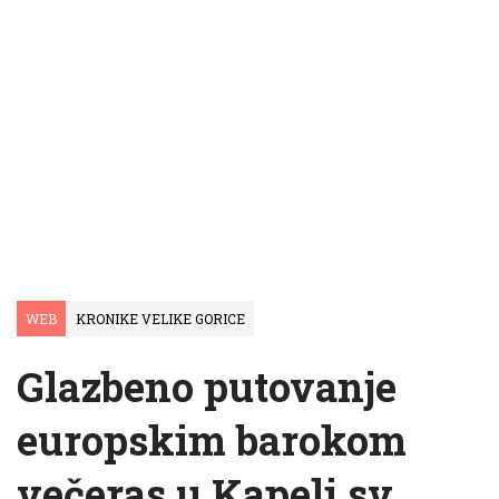
WEB
KRONIKE VELIKE GORICE
Glazbeno putovanje
europskim barokom
večeras u Kapeli sv.