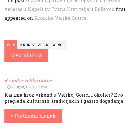
The post
Glazbeno putovanje europskim barokom
večeras u Kapeli sv. Ivana Krstitelja u Buševcu
first
appeared on
Kronike Velike Gorice
.
WEB
KRONIKE VELIKE GORICE
Izvorni tekst
Kronike Velike Gorice
8. srpnja 2026. 13:54
Kaj ima kroz vikend u Velikoj Gorici i okolici? Evo
pregleda kulturnih, tradicijskih i gastro događanja
Prethodni članak