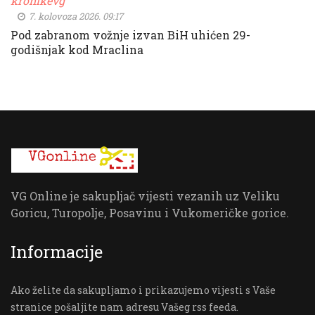
kronikevg
7. kolovoza 2026. 09:17
Pod zabranom vožnje izvan BiH uhićen 29-
godišnjak kod Mraclina
VG Online je sakupljač vijesti vezanih uz Veliku
Goricu, Turopolje, Posavinu i Vukomeričke gorice.
Informacije
Ako želite da sakupljamo i prikazujemo vijesti s Vaše
stranice pošaljite nam adresu Vašeg rss feeda.