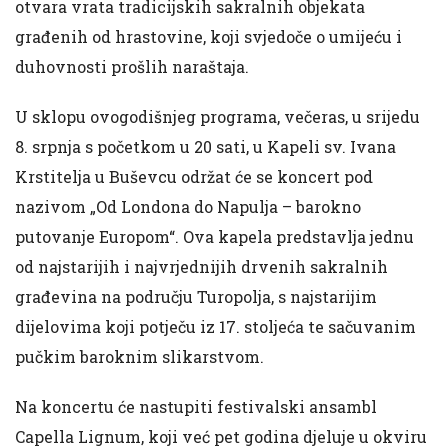
otvara vrata tradicijskih sakralnih objekata
građenih od hrastovine, koji svjedoče o umijeću i
duhovnosti prošlih naraštaja.
U sklopu ovogodišnjeg programa, večeras, u srijedu
8. srpnja s početkom u 20 sati, u Kapeli sv. Ivana
Krstitelja u Buševcu održat će se koncert pod
nazivom „Od Londona do Napulja – barokno
putovanje Europom“. Ova kapela predstavlja jednu
od najstarijih i najvrjednijih drvenih sakralnih
građevina na području Turopolja, s najstarijim
dijelovima koji potječu iz 17. stoljeća te sačuvanim
pučkim baroknim slikarstvom.
Na koncertu će nastupiti festivalski ansambl
Capella Lignum, koji već pet godina djeluje u okviru