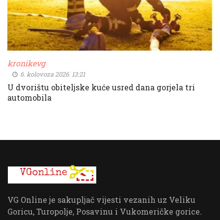
kronikevg
6. kolovoza 2026. 13:21
U dvorištu obiteljske kuće usred dana gorjela tri
automobila
VG Online je sakupljač vijesti vezanih uz Veliku
Goricu, Turopolje, Posavinu i Vukomeričke gorice.