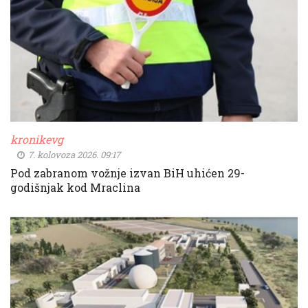
kronikevg
7. kolovoza 2026. 09:17
Pod zabranom vožnje izvan BiH uhićen 29-
godišnjak kod Mraclina