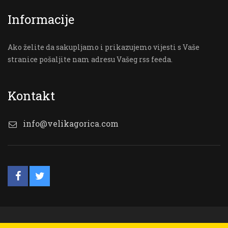
Informacije
Ako želite da sakupljamo i prikazujemo vijesti s Vaše
stranice pošaljite nam adresu Vašeg rss feeda.
Kontakt
info@velikagorica.com
© VG Online