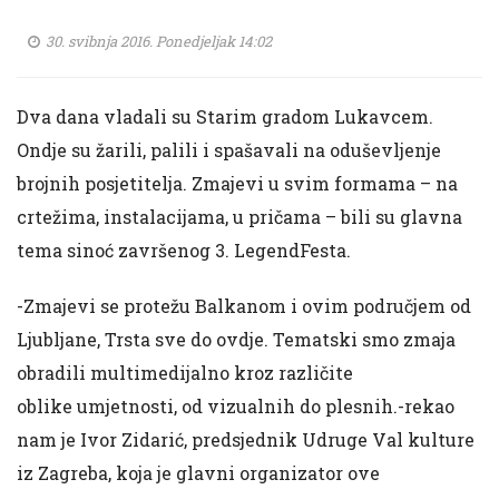
30. svibnja 2016. Ponedjeljak 14:02
Dva dana vladali su Starim gradom Lukavcem.
Ondje su žarili, palili i spašavali na oduševljenje
brojnih posjetitelja. Zmajevi u svim formama – na
crtežima, instalacijama, u pričama – bili su glavna
tema sinoć završenog 3. LegendFesta.
-Zmajevi se protežu Balkanom i ovim područjem od
Ljubljane, Trsta sve do ovdje. Tematski smo zmaja
obradili multimedijalno kroz različite
oblike umjetnosti, od vizualnih do plesnih.-rekao
nam je Ivor Zidarić, predsjednik Udruge Val kulture
iz Zagreba, koja je glavni organizator ove