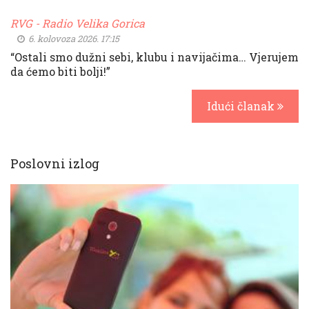
RVG - Radio Velika Gorica
6. kolovoza 2026. 17:15
“Ostali smo dužni sebi, klubu i navijačima… Vjerujem
da ćemo biti bolji!”
Idući članak
Poslovni izlog