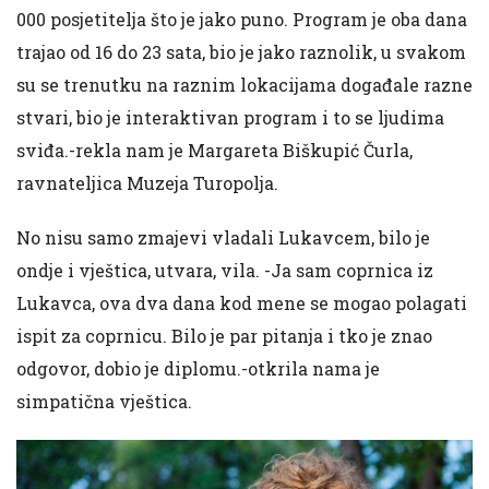
000 posjetitelja što je jako puno. Program je oba dana
trajao od 16 do 23 sata, bio je jako raznolik, u svakom
su se trenutku na raznim lokacijama događale razne
stvari, bio je interaktivan program i to se ljudima
sviđa.-rekla nam je Margareta Biškupić Čurla,
ravnateljica Muzeja Turopolja.
No nisu samo zmajevi vladali Lukavcem, bilo je
ondje i vještica, utvara, vila. -Ja sam coprnica iz
Lukavca, ova dva dana kod mene se mogao polagati
ispit za coprnicu. Bilo je par pitanja i tko je znao
odgovor, dobio je diplomu.-otkrila nama je
simpatična vještica.