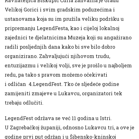
Ravnateljica Biškupić Čurla zahvalila je Gradu
Velikoj Gorici i svim gradskim poduzećima i
ustanovama koja su im pružila veliku podršku u
pripremanju LegendFesta, kao i cijeloj lokalnoj
zajednici te djelatnicima Muzeja koji su angažirano
radili posljednjih dana kako bi sve bilo dobro
organizirano. Zahvaljujući njihovom trudu,
entuzijazmu i velikoj volji, sve je prošlo u najboljem
redu, pa tako s pravom možemo očekivati
i odličan 4.LegendFest. Tko će sljedeće godine
zamijeniti zmajeve u Lukavcu, organizatori tek
trebaju odlučiti.
LegendFest održava se već 11 godina u Istri.
U Zagrebačkoj županiji, odnosno Lukavcu tri, a ove je
godine prvi put održan i u Šibensko-kninskoj