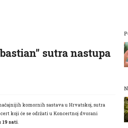
P
bastian” sutra nastupa
N
značajnijih komornih sastava u Hrvatskoj, sutra
cert koji će se održati u Koncertnoj dvorani
u
19 sati
.