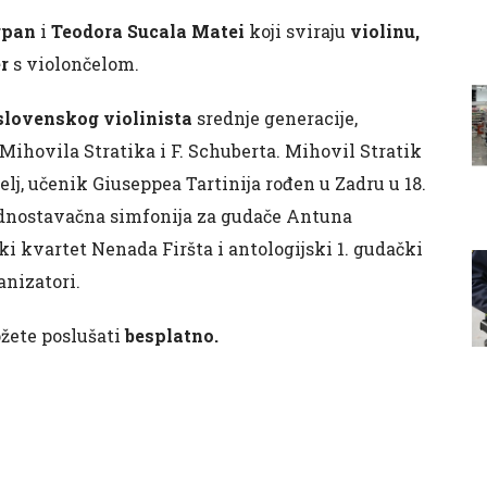
rpan
i
Teodora Sucala Matei
koji sviraju
violinu,
r
s violončelom.
slovenskog violinista
srednje generacije,
e Mihovila Stratika i F. Schuberta. Mihovil Stratik
telj, učenik Giuseppea Tartinija rođen u Zadru u 18.
 jednostavačna simfonija za gudače Antuna
ki kvartet Nenada Firšta i antologijski 1. gudački
nizatori.
ožete poslušati
besplatno.