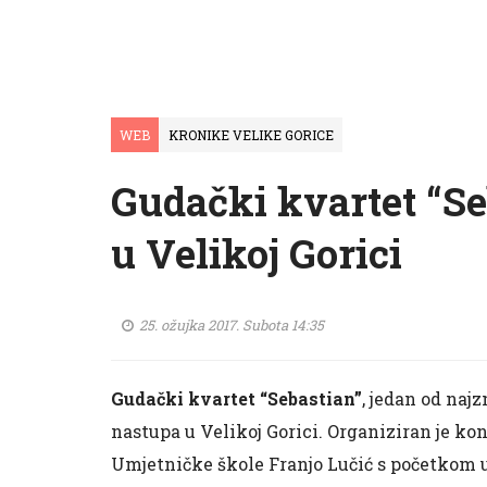
WEB
KRONIKE VELIKE GORICE
Gudački kvartet “Se
u Velikoj Gorici
25. ožujka 2017. Subota 14:35
Gudački kvartet “Sebastian”
, jedan od naj
nastupa u Velikoj Gorici. Organiziran je kon
Umjetničke škole Franjo Lučić s početkom 