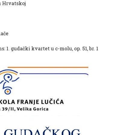
u Hrvatskoj
dače
 1. gudački kvartet u c-molu, op. 51, br. 1