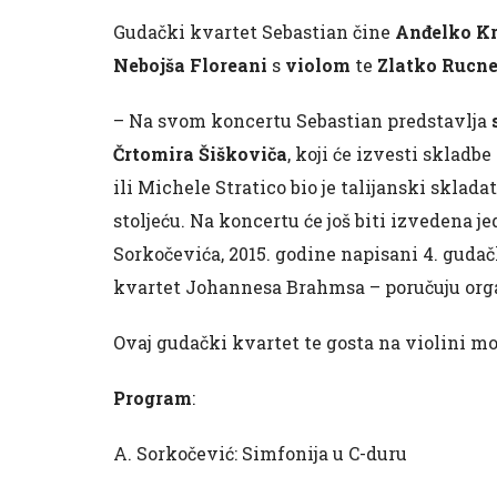
Gudački kvartet Sebastian čine
Anđelko K
Nebojša Floreani
s
violom
te
Zlatko Rucne
– Na svom koncertu Sebastian predstavlja
Črtomira Šiškoviča
, koji će izvesti skladb
ili Michele Stratico bio je talijanski sklada
stoljeću. Na koncertu će još biti izvedena
Sorkočevića, 2015. godine napisani 4. gudač
kvartet Johannesa Brahmsa – poručuju orga
Ovaj gudački kvartet te gosta na violini m
Program
:
A. Sorkočević: Simfonija u C-duru