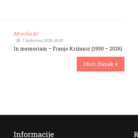
Mraclin.hr
7. kolovoza 2026. 15:55
In memoriam – Franjo Križanić (1950 – 2026)
Idući članak
Informacije
K