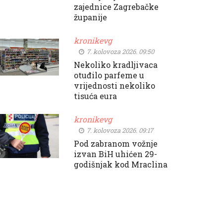
zajednice Zagrebačke
županije
kronikevg
7. kolovoza 2026. 09:50
Nekoliko kradljivaca
otuđilo parfeme u
vrijednosti nekoliko
tisuća eura
kronikevg
7. kolovoza 2026. 09:17
Pod zabranom vožnje
izvan BiH uhićen 29-
godišnjak kod Mraclina