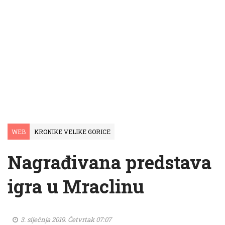
WEB
KRONIKE VELIKE GORICE
Nagrađivana predstava
igra u Mraclinu
3. siječnja 2019. Četvrtak 07:07