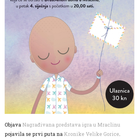
Objava
Nagrađivana predstava igra u Mraclinu
pojavila se prvi puta na
Kronike Velike Gorice
.