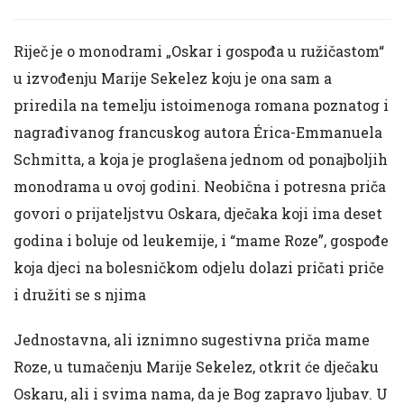
Riječ je o monodrami „Oskar i gospođa u ružičastom“
u
izvođenju
Marije Sekelez koju je ona sam a
priredila na temelju istoimenoga romana poznatog i
nagrađivanog francuskog autora Érica-Emmanuela
Schmitta, a koja je proglašena jednom od ponajboljih
monodrama u ovoj godini. Neobična i potresna priča
govori o prijateljstvu Oskara, dječaka koji ima deset
godina i boluje od leukemije, i “mame Roze”, gospođe
koja djeci na bolesničkom odjelu dolazi pričati priče
i družiti se s njima
Jednostavna, ali iznimno sugestivna priča mame
Roze, u tumačenju Marije Sekelez, otkrit će dječaku
Oskaru, ali i svima nama, da je Bog zapravo ljubav. U