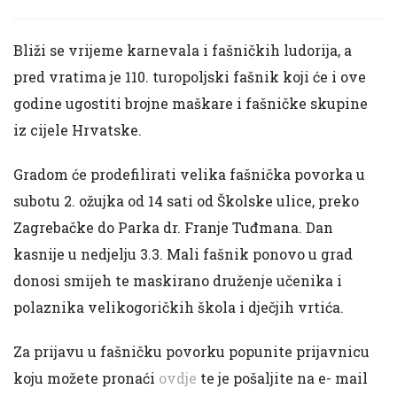
Bliži se vrijeme karnevala i fašničkih ludorija, a
pred vratima je 110. turopoljski fašnik koji će i ove
godine ugostiti brojne maškare i fašničke skupine
iz cijele Hrvatske.
Gradom će prodefilirati velika fašnička povorka u
subotu 2. ožujka od 14 sati od Školske ulice, preko
Zagrebačke do Parka dr. Franje Tuđmana. Dan
kasnije u nedjelju 3.3. Mali fašnik ponovo u grad
donosi smijeh te maskirano druženje učenika i
polaznika velikogoričkih škola i dječjih vrtića.
Za prijavu u fašničku povorku popunite prijavnicu
koju možete pronaći
ovdje
te je pošaljite na e- mail