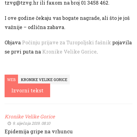
tzvg@tzvg.hr
ili faxom na broj 01 3458 462.
I ove godine čekaju vas bogate nagrade, ali što je još
važnije – odlična zabava.
Objava
Počinju prijave za Turopoljski fašnik
pojavila
se prvi puta na
Kronike Velike Gorice
.
WEB
KRONIKE VELIKE GORICE
Izvorni tekst
Kronike Velike Gorice
9. siječnja 2019. 08:10
Epidemija gripe na vrhuncu