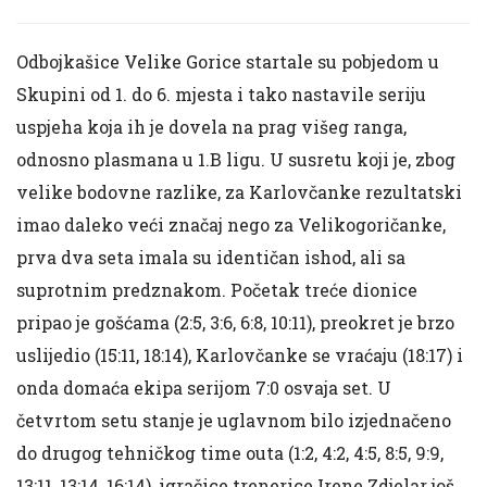
Odbojkašice Velike Gorice startale su pobjedom u
Skupini od 1. do 6. mjesta i tako nastavile seriju
uspjeha koja ih je dovela na prag višeg ranga,
odnosno plasmana u 1.B ligu. U susretu koji je, zbog
velike bodovne razlike, za Karlovčanke rezultatski
imao daleko veći značaj nego za Velikogoričanke,
prva dva seta imala su identičan ishod, ali sa
suprotnim predznakom. Početak treće dionice
pripao je gošćama (2:5, 3:6, 6:8, 10:11), preokret je brzo
uslijedio (15:11, 18:14), Karlovčanke se vraćaju (18:17) i
onda domaća ekipa serijom 7:0 osvaja set. U
četvrtom setu stanje je uglavnom bilo izjednačeno
do drugog tehničkog time outa (1:2, 4:2, 4:5, 8:5, 9:9,
13:11, 13:14, 16:14), igračice trenerice Irene Zdjelar još