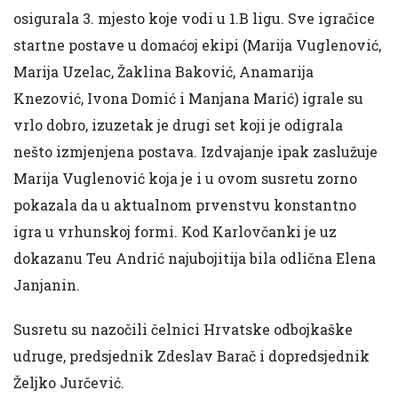
osigurala 3. mjesto koje vodi u 1.B ligu. Sve igračice
startne postave u domaćoj ekipi (Marija Vuglenović,
Marija Uzelac, Žaklina Baković, Anamarija
Knezović, Ivona Domić i Manjana Marić) igrale su
vrlo dobro, izuzetak je drugi set koji je odigrala
nešto izmjenjena postava. Izdvajanje ipak zaslužuje
Marija Vuglenović koja je i u ovom susretu zorno
pokazala da u aktualnom prvenstvu konstantno
igra u vrhunskoj formi. Kod Karlovčanki je uz
dokazanu Teu Andrić najubojitija bila odlična Elena
Janjanin.
Susretu su nazočili čelnici Hrvatske odbojkaške
udruge, predsjednik Zdeslav Barač i dopredsjednik
Željko Jurčević.