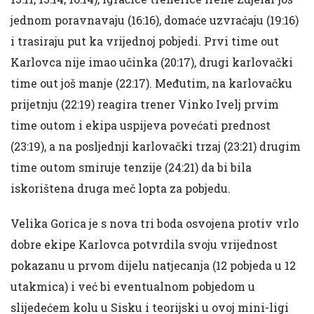
jednom poravnavaju (16:16), domaće uzvraćaju (19:16)
i trasiraju put ka vrijednoj pobjedi. Prvi time out
Karlovca nije imao učinka (20:17), drugi karlovački
time out još manje (22:17). Međutim, na karlovačku
prijetnju (22:19) reagira trener Vinko Ivelj prvim
time outom i ekipa uspijeva povećati prednost
(23:19), a na posljednji karlovački trzaj (23:21) drugim
time outom smiruje tenzije (24:21) da bi bila
iskorištena druga meč lopta za pobjedu.
Velika Gorica je s nova tri boda osvojena protiv vrlo
dobre ekipe Karlovca potvrdila svoju vrijednost
pokazanu u prvom dijelu natjecanja (12 pobjeda u 12
utakmica) i već bi eventualnom pobjedom u
slijedećem kolu u Sisku i teorijski u ovoj mini-ligi