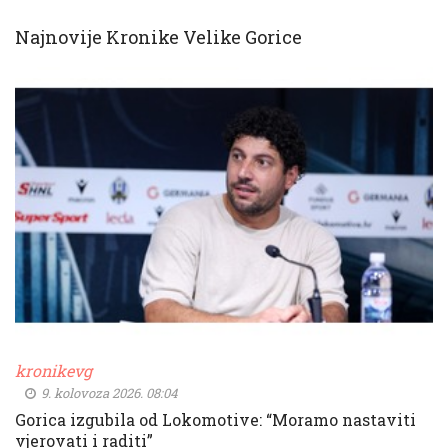
Najnovije Kronike Velike Gorice
kronikevg
9. kolovoza 2026. 08:04
Gorica izgubila od Lokomotive: “Moramo nastaviti
vjerovati i raditi”