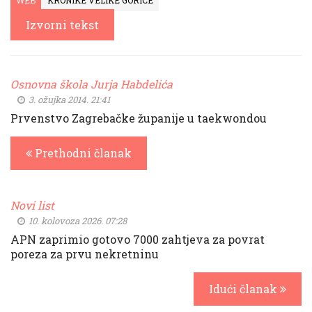
WEB
KRONIKE VELIKE GORICE
Izvorni tekst
Osnovna škola Jurja Habdelića
3. ožujka 2014. 21:41
Prvenstvo Zagrebačke županije u taekwondou
Prethodni članak
Novi list
10. kolovoza 2026. 07:28
APN zaprimio gotovo 7000 zahtjeva za povrat
poreza za prvu nekretninu
Idući članak