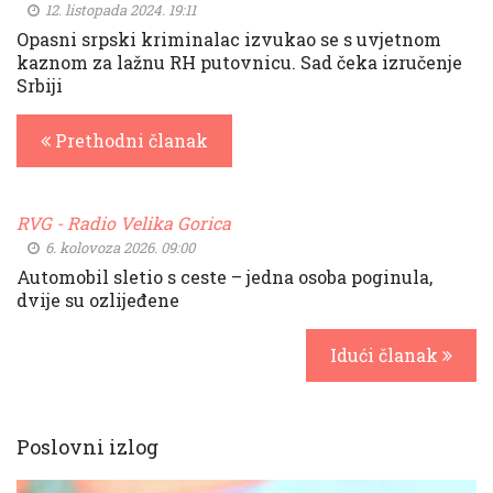
12. listopada 2024. 19:11
Opasni srpski kriminalac izvukao se s uvjetnom
kaznom za lažnu RH putovnicu. Sad čeka izručenje
Srbiji
Prethodni članak
RVG - Radio Velika Gorica
6. kolovoza 2026. 09:00
Automobil sletio s ceste – jedna osoba poginula,
dvije su ozlijeđene
Idući članak
Poslovni izlog