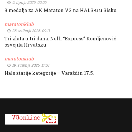
9. lipnja 2026. 09:06
9 medalja za AK Maraton VG na HALS-u u Sisku
maratonklub
26. svibnja 2026. 09:11
Tri zlata u tri dana: Nelli “Express” Komljenović
osvojila Hrvatsku
maratonklub
19. svibnja 2026. 17:31
Hals starije kategorije – Varaždin 17.5.