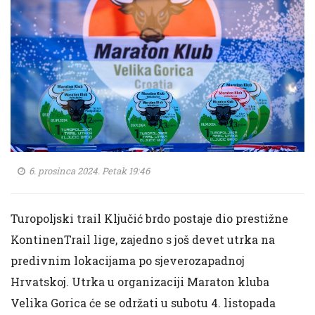
6. prosinca 2024. Petak 19:46
Turopoljski trail Ključić brdo postaje dio prestižne
KontinenTrail lige, zajedno s još devet utrka na
predivnim lokacijama po sjeverozapadnoj
Hrvatskoj. Utrka u organizaciji Maraton kluba
Velika Gorica će se održati u subotu 4. listopada