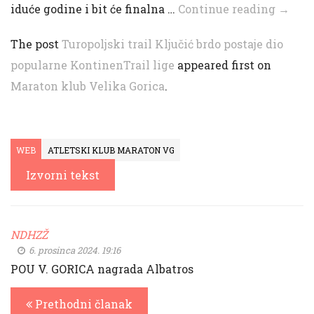
iduće godine i bit će finalna …
Continue reading →
The post
Turopoljski trail Ključić brdo postaje dio
popularne KontinenTrail lige
appeared first on
Maraton klub Velika Gorica
.
WEB
ATLETSKI KLUB MARATON VG
Izvorni tekst
NDHZŽ
6. prosinca 2024. 19:16
POU V. GORICA nagrada Albatros
Prethodni članak