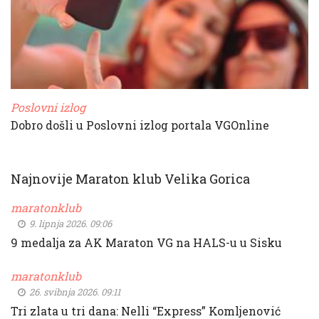
Poslovni izlog
Dobro došli u Poslovni izlog portala VGOnline
Najnovije Maraton klub Velika Gorica
maratonklub
9. lipnja 2026. 09:06
9 medalja za AK Maraton VG na HALS-u u Sisku
maratonklub
26. svibnja 2026. 09:11
Tri zlata u tri dana: Nelli “Express” Komljenović