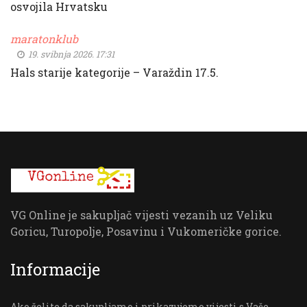
osvojila Hrvatsku
maratonklub
19. svibnja 2026. 17:31
Hals starije kategorije – Varaždin 17.5.
VG Online je sakupljač vijesti vezanih uz Veliku
Goricu, Turopolje, Posavinu i Vukomeričke gorice.
Informacije
Ako želite da sakupljamo i prikazujemo vijesti s Vaše