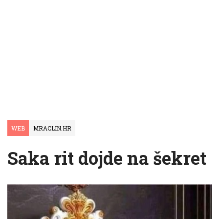
WEB
MRACLIN.HR
Saka rit dojde na šekret