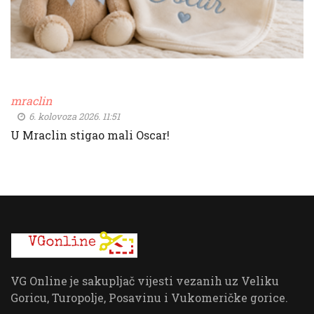
mraclin
6. kolovoza 2026. 11:51
U Mraclin stigao mali Oscar!
VG Online je sakupljač vijesti vezanih uz Veliku
Goricu, Turopolje, Posavinu i Vukomeričke gorice.