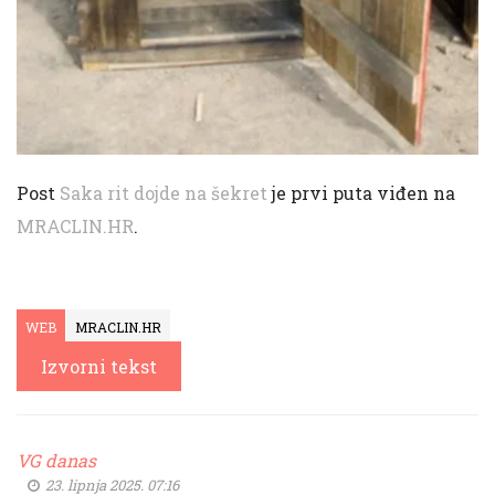
Post
Saka rit dojde na šekret
je prvi puta viđen na
MRACLIN.HR
.
WEB
MRACLIN.HR
Izvorni tekst
VG danas
23. lipnja 2025. 07:16