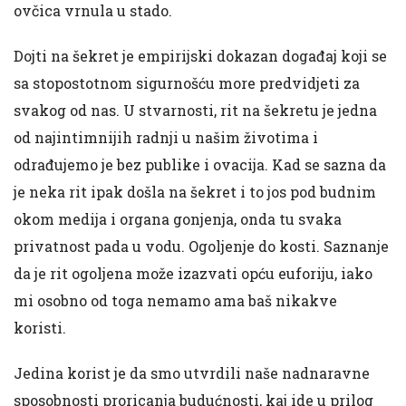
ovčica vrnula u stado.
Dojti na šekret je empirijski dokazan događaj koji se
sa stopostotnom sigurnošću more predvidjeti za
svakog od nas. U stvarnosti, rit na šekretu je jedna
od najintimnijih radnji u našim životima i
odrađujemo je bez publike i ovacija. Kad se sazna da
je neka rit ipak došla na šekret i to jos pod budnim
okom medija i organa gonjenja, onda tu svaka
privatnost pada u vodu. Ogoljenje do kosti. Saznanje
da je rit ogoljena može izazvati opću euforiju, iako
mi osobno od toga nemamo ama baš nikakve
koristi.
Jedina korist je da smo utvrdili naše nadnaravne
sposobnosti proricanja budućnosti, kaj ide u prilog