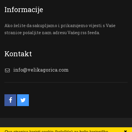
Informacije
Ako želite da sakupljamo i prikazujemo vijesti s Vaše
stranice pošaljite nam adresu Vašeg rss feeda.
Kontakt
info@velikagorica.com
© VG Online
Ova stranica koristi cookie (kolačiće) za bolje korisničko
✖