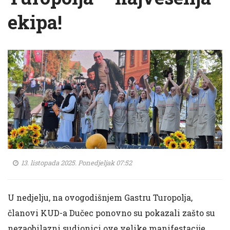
ekipa!
13. listopada 2025. Ponedjeljak 07:52
U nedjelju, na ovogodišnjem Gastru Turopolja,
članovi KUD-a Dučec ponovno su pokazali zašto su
nezaobilazni sudionici ove velike manifestacije.