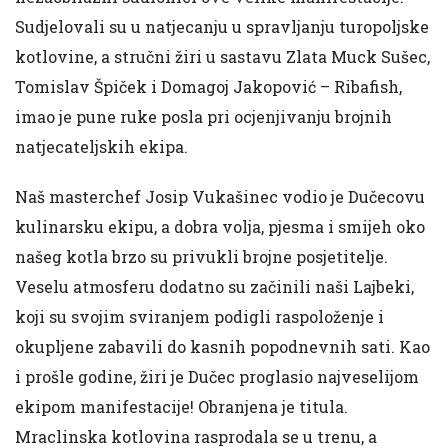
Sudjelovali su u natjecanju u spravljanju turopoljske
kotlovine, a stručni žiri u sastavu Zlata Muck Sušec,
Tomislav Špiček i Domagoj Jakopović – Ribafish,
imao je pune ruke posla pri ocjenjivanju brojnih
natjecateljskih ekipa.
Naš masterchef Josip Vukašinec vodio je Dučecovu
kulinarsku ekipu, a dobra volja, pjesma i smijeh oko
našeg kotla brzo su privukli brojne posjetitelje.
Veselu atmosferu dodatno su začinili naši Lajbeki,
koji su svojim sviranjem podigli raspoloženje i
okupljene zabavili do kasnih popodnevnih sati. Kao
i prošle godine, žiri je Dučec proglasio najveselijom
ekipom manifestacije! Obranjena je titula.
Mraclinska kotlovina rasprodala se u trenu, a