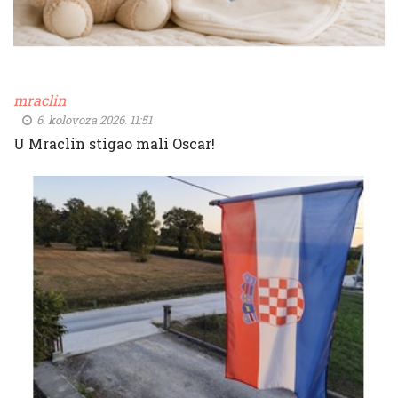
mraclin
6. kolovoza 2026. 11:51
U Mraclin stigao mali Oscar!