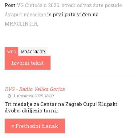
Post
VG Čistoća u 2026. uvodi odvoz žute posude
dvaput mjesečno
je prvi puta viđen na
MRACLIN.HR
.
WEB
MRACLIN.HR
Izvorni tekst
RVG - Radio Velika Gorica
3. prosinca 2025. 18:00
Tri medalje za Centar na Zagreb Cupu! Klupski
dvoboj obilježio turnir
Prethodni članak