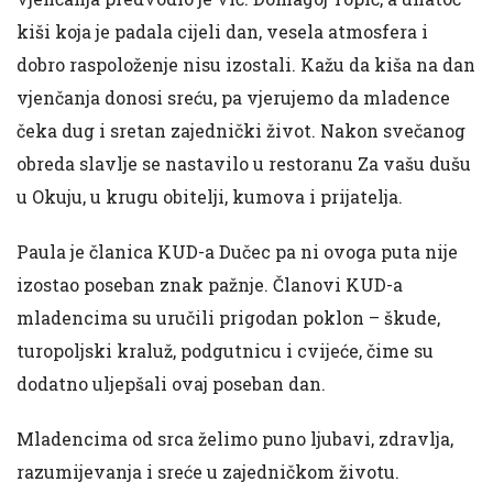
kiši koja je padala cijeli dan, vesela atmosfera i
dobro raspoloženje nisu izostali. Kažu da kiša na dan
vjenčanja donosi sreću, pa vjerujemo da mladence
čeka dug i sretan zajednički život. Nakon svečanog
obreda slavlje se nastavilo u restoranu Za vašu dušu
u Okuju, u krugu obitelji, kumova i prijatelja.
Paula je članica KUD-a Dučec pa ni ovoga puta nije
izostao poseban znak pažnje. Članovi KUD-a
mladencima su uručili prigodan poklon – škude,
turopoljski kraluž, podgutnicu i cvijeće, čime su
dodatno uljepšali ovaj poseban dan.
Mladencima od srca želimo puno ljubavi, zdravlja,
razumijevanja i sreće u zajedničkom životu.