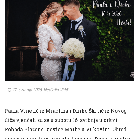
17. svibnja 2026. Nedjelja 13:15
Paula Vinetić iz Mraclina i Dinko Škrtić iz Novog
Čiča vjenčali su se u subotu 16. svibnja u crkvi
Pohoda Blažene Djevice Marije u Vukovini. Obred
vjenčanja predvodio je vlč. Domagoj Topić, a unatoč