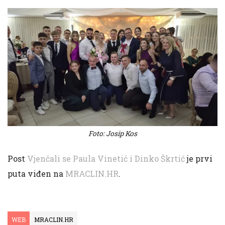
Foto: Josip Kos
Post
Vjenčali se Paula Vinetić i Dinko Škrtić
je prvi
puta viđen na
MRACLIN.HR
.
WEB
MRACLIN.HR