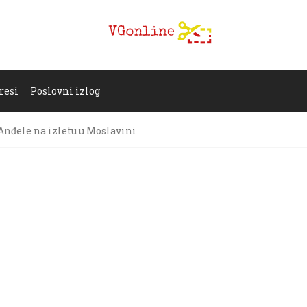
resi
Poslovni izlog
Anđele na izletu u Moslavini