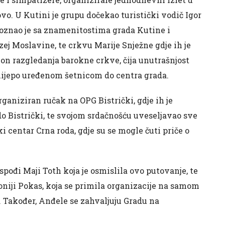
vo. U Kutini je grupu dočekao turistički vodič Igor
upoznao je sa znamenitostima grada Kutine i
ej Moslavine, te crkvu Marije Snježne gdje ih je
on razgledanja barokne crkve, čija unutrašnjost
 lijepo uređenom šetnicom do centra grada.
organiziran ručak na OPG Bistrički, gdje ih je
o Bistrički, te svojom srdačnošću uveseljavao sve
ki centar Crna roda, gdje su se mogle čuti priče o
spođi Maji Toth koja je osmislila ovo putovanje, te
niji Pokas, koja se primila organizacije na samom
. Također, Anđele se zahvaljuju Gradu na