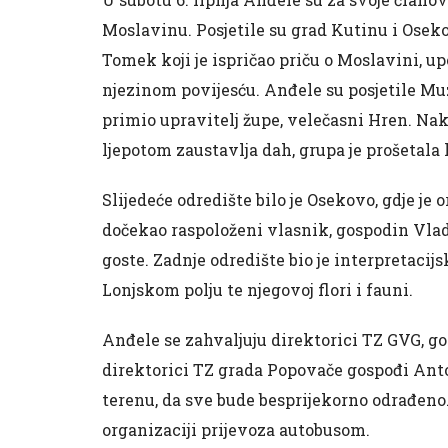
Moslavinu. Posjetile su grad Kutinu i Oseko
Tomek koji je ispričao priču o Moslavini, 
njezinom povijesću. Anđele su posjetile Muz
primio upravitelj župe, velečasni Hren. Nak
ljepotom zaustavlja dah, grupa je prošetala
Slijedeće odredište bilo je Osekovo, gdje je 
dočekao raspoloženi vlasnik, gospodin Vlad
goste. Zadnje odredište bio je interpretacijs
Lonjskom polju te njegovoj flori i fauni.
Anđele se zahvaljuju direktorici TZ GVG, go
direktorici TZ grada Popovače gospođi Anto
terenu, da sve bude besprijekorno odrađeno
organizaciji prijevoza autobusom.