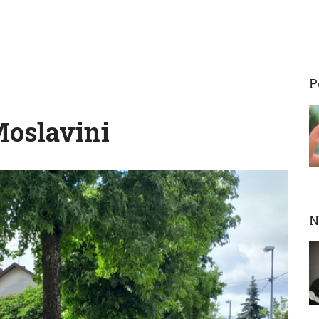
P
Moslavini
N