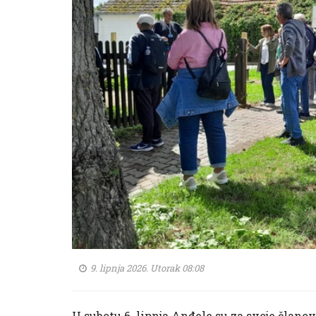
9. lipnja 2026. Utorak 08:08
U subotu 6. lipnja Anđele su za svoje članov