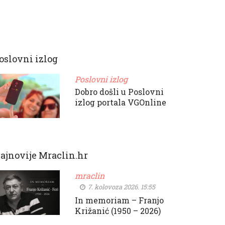
oslovni izlog
Poslovni izlog
Dobro došli u Poslovni
izlog portala VGOnline
ajnovije Mraclin.hr
mraclin
7. kolovoza 2026. 15:55
In memoriam – Franjo
Križanić (1950 – 2026)