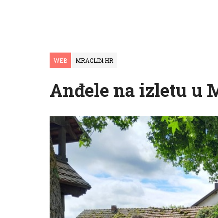
WEB
MRACLIN.HR
Anđele na izletu u 