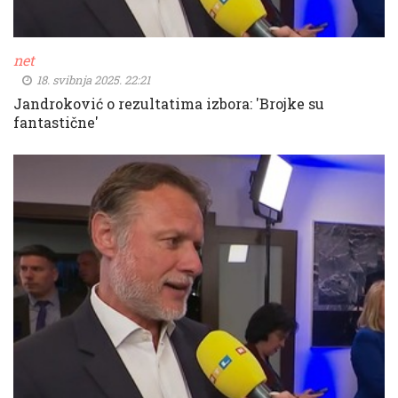
net
18. svibnja 2025. 22:21
Jandroković o rezultatima izbora: 'Brojke su
fantastične'