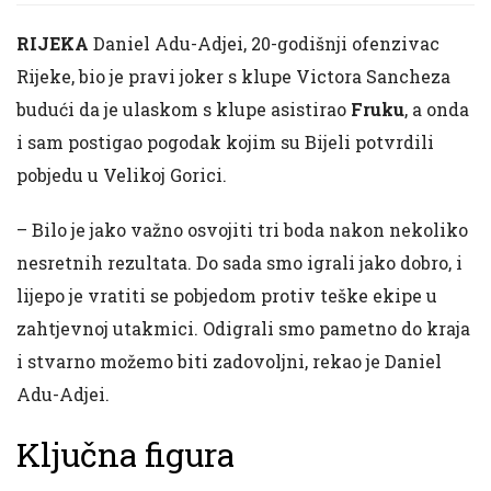
RIJEKA
Daniel Adu-Adjei, 20-godišnji ofenzivac
Rijeke, bio je pravi joker s klupe Victora Sancheza
budući da je ulaskom s klupe asistirao
Fruku
, a onda
i sam postigao pogodak kojim su Bijeli potvrdili
pobjedu u Velikoj Gorici.
– Bilo je jako važno osvojiti tri boda nakon nekoliko
nesretnih rezultata. Do sada smo igrali jako dobro, i
lijepo je vratiti se pobjedom protiv teške ekipe u
zahtjevnoj utakmici. Odigrali smo pametno do kraja
i stvarno možemo biti zadovoljni, rekao je Daniel
Adu-Adjei.
Ključna figura