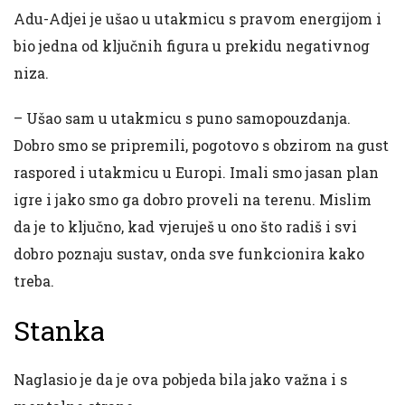
Adu-Adjei je ušao u utakmicu s pravom energijom i
bio jedna od ključnih figura u prekidu negativnog
niza.
– Ušao sam u utakmicu s puno samopouzdanja.
Dobro smo se pripremili, pogotovo s obzirom na gust
raspored i utakmicu u Europi. Imali smo jasan plan
igre i jako smo ga dobro proveli na terenu. Mislim
da je to ključno, kad vjeruješ u ono što radiš i svi
dobro poznaju sustav, onda sve funkcionira kako
treba.
Stanka
Naglasio je da je ova pobjeda bila jako važna i s