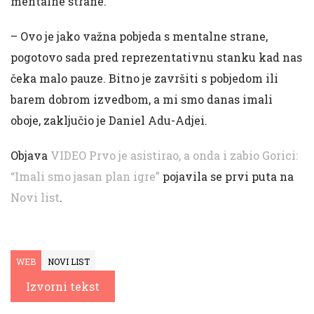
mentalne strane.
– Ovo je jako važna pobjeda s mentalne strane,
pogotovo sada pred reprezentativnu stanku kad nas
čeka malo pauze. Bitno je završiti s pobjedom ili
barem dobrom izvedbom, a mi smo danas imali
oboje, zaključio je Daniel Adu-Adjei.
Objava
VIDEO Prvo je asistirao, a onda i zabio Gorici:
“Imali smo jasan plan igre”
pojavila se prvi puta na
Novi list
.
WEB
NOVI LIST
Izvorni tekst