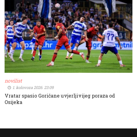
novilist
1. kolovoza 2026. 23:09
Vratar spasio Goričane uvjerljivijeg poraza od
Osijeka