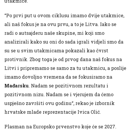
utakmice.
“Po prvi put u ovom ciklusu imamo dvije utakmice,
ali naš fokus je na ovu prvu, a to je Litva. Iako se
radi o autsajderu naše skupine, mi koji smo
analizirali kako su oni do sada igrali vidjeli smo da
su se u svim utakmicama pokazali kao čvrst
protivnik. Zbog toga je od prvog dana naš fokus na
Litvi i pripremamo se samo za tu utakmicu, a poslije
imamo dovoljno vremena da se fokusiramo na
Mađarsku
. Nadam se pozitivnom rezultatu i
pozitivnom nizu. Nadam se i vjerujem da ćemo
uspješno završiti ovu godinu“, rekao je izbornik
hrvatske mlade reprezentacije Ivica Olić.
Plasman na Europsko prvenstvo koje će se 2027.