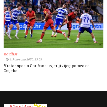
novilist
1. kolovoza 2026. 23:09
Vratar spasio Goričane uvjerljivijeg poraza od
Osijeka