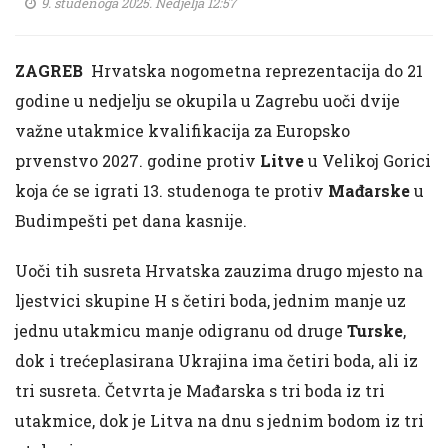
9. studenoga 2025. Nedjelja 12:57
ZAGREB
Hrvatska nogometna reprezentacija do 21
godine u nedjelju se okupila u Zagrebu uoči dvije
važne utakmice kvalifikacija za Europsko
prvenstvo 2027. godine protiv
Litve
u Velikoj Gorici
koja će se igrati 13. studenoga te protiv
Mađarske
u
Budimpešti pet dana kasnije.
Uoči tih susreta Hrvatska zauzima drugo mjesto na
ljestvici skupine H s četiri boda, jednim manje uz
jednu utakmicu manje odigranu od druge
Turske
,
dok i trećeplasirana Ukrajina ima četiri boda, ali iz
tri susreta. Četvrta je Mađarska s tri boda iz tri
utakmice, dok je Litva na dnu s jednim bodom iz tri