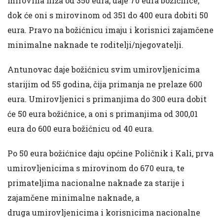
mirovina niža od 350 eura, daje 70 eura božićnice,
dok će oni s mirovinom od 351 do 400 eura dobiti 50
eura. Pravo na božićnicu imaju i korisnici zajamčene
minimalne naknade te roditelji/njegovatelji.
Antunovac daje božićnicu svim umirovljenicima
starijim od 55 godina, čija primanja ne prelaze 600
eura. Umirovljenici s primanjima do 300 eura dobit
će 50 eura božićnice, a oni s primanjima od 300,01
eura do 600 eura božićnicu od 40 eura.
Po 50 eura božićnice daju općine Poličnik i Kali, prva
umirovljenicima s mirovinom do 670 eura, te
primateljima nacionalne naknade za starije i
zajamčene minimalne naknade, a
druga umirovljenicima i korisnicima nacionalne