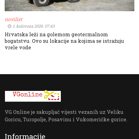
novilist
1. kolovoza 2026. 07:43
Hrvatska leži na golemom geotermalnom
bogatstvu. Ovo su lokacije na kojima se istražuju
vrele vode
VG Online je sakupljač vijesti vezanih uz Veliku
Goricu, Turopolje, Posavinu i Vukomeričke gorice.
Informacije