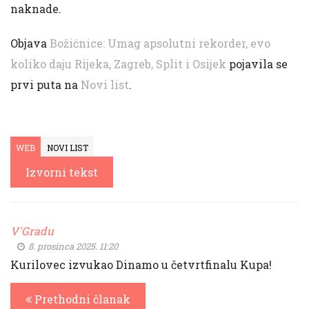
naknade.
Objava
Božićnice: Umag apsolutni rekorder, evo
koliko daju Rijeka, Zagreb, Split i Osijek
pojavila se
prvi puta na
Novi list
.
WEB
NOVI LIST
Izvorni tekst
V'Gradu
8. prosinca 2025. 11:20
Kurilovec izvukao Dinamo u četvrtfinalu Kupa!
Prethodni članak