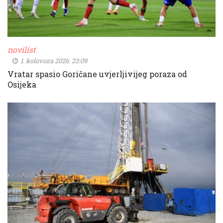
novilist
1. kolovoza 2026. 23:09
Vratar spasio Goričane uvjerljivijeg poraza od
Osijeka