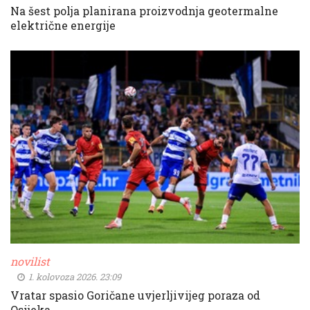
Na šest polja planirana proizvodnja geotermalne
električne energije
novilist
1. kolovoza 2026. 23:09
Vratar spasio Goričane uvjerljivijeg poraza od
Osijeka