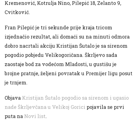
Kremenović, Kotrulja Nino, Pilepić 18, Zelanto 9,
Cvitković.
Fran Pilepić je tri sekunde prije kraja tricom
izjednačio rezultat, ali domaći su na minuti odmora
dobro nacrtali akciju Kristijan Šutalo je sa sirenom
pogodio pobjedu Velikogoričana. Škrljevo sada
zaostaje bod za vodećom Mladosti, u gustišu je
brojne pratnje, željeni povratak u Premijer ligu posut
je trnjem.
Objava
Kristijan Šutalo pogodio sa sirenom i ugasio
nade Škrljevčana u Velikoj Gorici
pojavila se prvi
puta na
Novi list
.