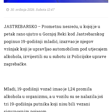
30. svibnja 2026. Subota 12:47
JASTREBARSKO – Prometnu nesreću, u kojoj je u
petak rano ujutro u Gornjoj Reki kod Jastrebarskog
poginuo 19-godišnji mladić, izazvao je njegov
vršnjak koji je upravljao automobilom pod utjecajem
alkohola, izvijestili su u subotu iz Policijske uprave
zagrebačke.
Mladi, 19-godišnji vozač imao je 1,24 promila
alkohola u organizmu, a u vozilu su se nalazila još
tri 19-godišnja putnika koji nisu bili vezani
sigurnosnim pojasom.