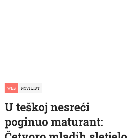
WEB
NOVI LIST
U teškoj nesreći
poginuo maturant:
Četvoro mladih sletjelo