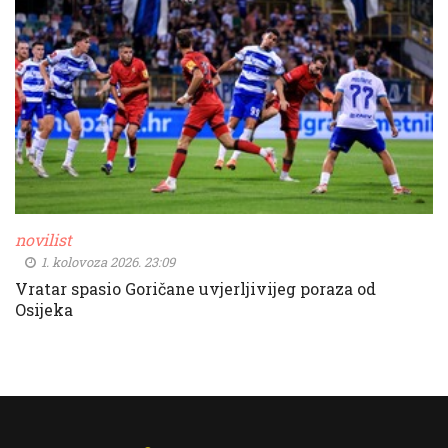
novilist
1. kolovoza 2026. 23:09
Vratar spasio Goričane uvjerljivijeg poraza od
Osijeka