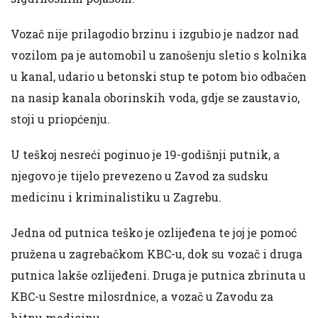
Vozač nije prilagodio brzinu i izgubio je nadzor nad
vozilom pa je automobil u zanošenju sletio s kolnika
u kanal, udario u betonski stup te potom bio odbačen
na nasip kanala oborinskih voda, gdje se zaustavio,
stoji u priopćenju.
U teškoj nesreći poginuo je 19-godišnji putnik, a
njegovo je tijelo prevezeno u Zavod za sudsku
medicinu i kriminalistiku u Zagrebu.
Jedna od putnica teško je ozlijeđena te joj je pomoć
pružena u zagrebačkom KBC-u, dok su vozač i druga
putnica lakše ozlijeđeni. Druga je putnica zbrinuta u
KBC-u Sestre milosrdnice, a vozač u Zavodu za
hitnu medicinu.