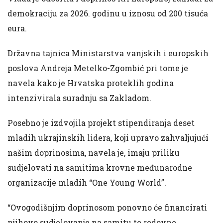
demokraciju za 2026. godinu u iznosu od 200 tisuća
eura.
Državna tajnica Ministarstva vanjskih i europskih
poslova Andreja Metelko-Zgombić pri tome je
navela kako je Hrvatska proteklih godina
intenzivirala suradnju sa Zakladom.
Posebno je izdvojila projekt stipendiranja deset
mladih ukrajinskih lidera, koji upravo zahvaljujući
našim doprinosima, navela je, imaju priliku
sudjelovati na samitima krovne međunarodne
organizacije mladih “One Young World”.
“Ovogodišnjim doprinosom ponovno će financirati
njihovo sudjelovanje na samitu te redovne