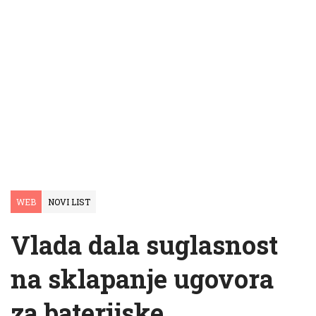
WEB
NOVI LIST
Vlada dala suglasnost
na sklapanje ugovora
za baterijske