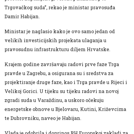
Trgovačkog suda”, rekao je ministar pravosuđa
Damir Habijan.
Ministar je naglasio kako je ovo samo jedan od
velikih investicijskih projekata ulaganja u
pravosudnu infrastrukturu diljem Hrvatske.
Krajem godine završavaju radovi prve faze Trga
pravde u Zagrebu, a osigurana su i sredstva za
projektiranje druge faze, kao i Trga pravde u Rijeci i
Velikoj Gorici. U tijeku su tijeku radovi na novoj
zgradi suda u Varaždinu, a uskoro očekuju
energetske obnove u Bjelovaru, Kutini, Križevcima
te Dubrovniku, naveo je Habijan.
Vlada je odobrila i doprinos RH Europskoj zakladi za