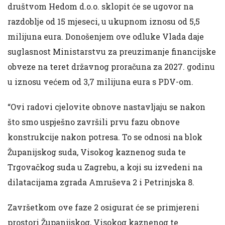
društvom Hedom d.o.o. sklopit će se ugovor na
razdoblje od 15 mjeseci, u ukupnom iznosu od 5,5
milijuna eura. Donošenjem ove odluke Vlada daje
suglasnost Ministarstvu za preuzimanje financijske
obveze na teret državnog proračuna za 2027. godinu
u iznosu većem od 3,7 milijuna eura s PDV-om.
“Ovi radovi cjelovite obnove nastavljaju se nakon
što smo uspješno završili prvu fazu obnove
konstrukcije nakon potresa. To se odnosi na blok
Županijskog suda, Visokog kaznenog suda te
Trgovačkog suda u Zagrebu, a koji su izvedeni na
dilatacijama zgrada Amruševa 2 i Petrinjska 8.
Završetkom ove faze 2 osigurat će se primjereni
prostori Županijskog, Visokog kaznenog te