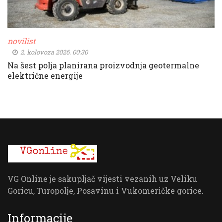
novilist
2. kolovoza 2026. 00:30
Na šest polja planirana proizvodnja geotermalne
električne energije
VG Online je sakupljač vijesti vezanih uz Veliku
Goricu, Turopolje, Posavinu i Vukomeričke gorice.
Informacije