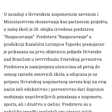
U suradnji s Hrvatskim nogometnim savezom i
Ministarstvom obrazovanja kao partnerom projekta,
u našoj školi je 20. ožujka izvedena predstava
“Raspucavanje”. Predstava “Raspucavanje” u
produkciji Kazališta Lutonjica Toporko premijerno
je prikazana na prvu obljetnicu pobjede Hrvatske
nad Brazilom u četvrtfinalu Svjetskog prvenstva.
Predstava je namijenjena učenicima od petog do
osmog razreda osnovnih škola, a odigrana je uz
potporu Hrvatskog nogometnog saveza koji na ovaj
način želi edukativno i preventivno dati doprinos
suzbijanju neprihvatljivih ponašanja u nogometu,
sportu, ali i društvu u cjelini. Predstavu su u
nekoliko izvedbi pogledali svi učenici viših