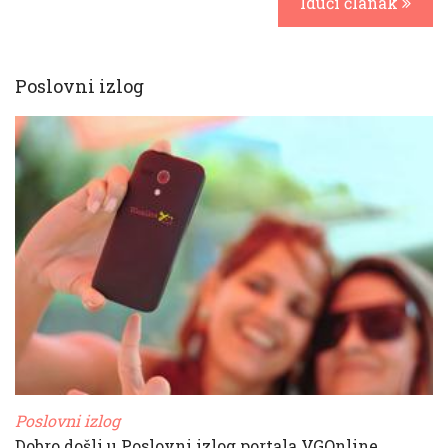
Idući članak
Poslovni izlog
Poslovni izlog
Dobro došli u Poslovni izlog portala VGOnline