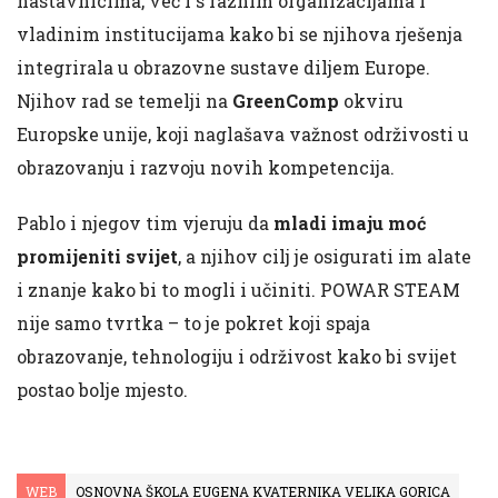
nastavnicima, već i s raznim organizacijama i
vladinim institucijama kako bi se njihova rješenja
integrirala u obrazovne sustave diljem Europe.
Njihov rad se temelji na
GreenComp
okviru
Europske unije, koji naglašava važnost održivosti u
obrazovanju i razvoju novih kompetencija.
Pablo i njegov tim vjeruju da
mladi imaju moć
promijeniti svijet
, a njihov cilj je osigurati im alate
i znanje kako bi to mogli i učiniti. POWAR STEAM
nije samo tvrtka – to je pokret koji spaja
obrazovanje, tehnologiju i održivost kako bi svijet
postao bolje mjesto.
WEB
OSNOVNA ŠKOLA EUGENA KVATERNIKA VELIKA GORICA