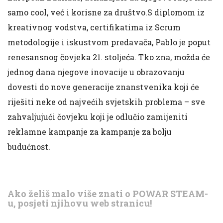
samo cool, već i korisne za društvo.S diplomom iz
kreativnog vodstva, certifikatima iz Scrum
metodologije i iskustvom predavača, Pablo je poput
renesansnog čovjeka 21. stoljeća. Tko zna, možda će
jednog dana njegove inovacije u obrazovanju
dovesti do nove generacije znanstvenika koji će
riješiti neke od najvećih svjetskih problema – sve
zahvaljujući čovjeku koji je odlučio zamijeniti
reklamne kampanje za kampanje za bolju
budućnost.
Ako želiš malo više znati o POWAR STEAM-
u, posjeti njihovu web stranicu!