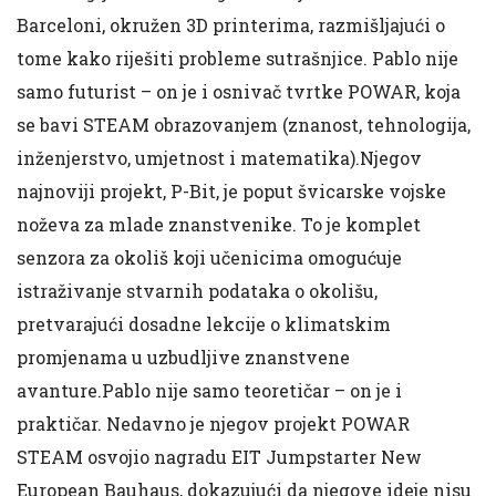
Barceloni, okružen 3D printerima, razmišljajući o
tome kako riješiti probleme sutrašnjice. Pablo nije
samo futurist – on je i osnivač tvrtke POWAR, koja
se bavi STEAM obrazovanjem (znanost, tehnologija,
inženjerstvo, umjetnost i matematika).Njegov
najnoviji projekt, P-Bit, je poput švicarske vojske
noževa za mlade znanstvenike. To je komplet
senzora za okoliš koji učenicima omogućuje
istraživanje stvarnih podataka o okolišu,
pretvarajući dosadne lekcije o klimatskim
promjenama u uzbudljive znanstvene
avanture.Pablo nije samo teoretičar – on je i
praktičar. Nedavno je njegov projekt POWAR
STEAM osvojio nagradu EIT Jumpstarter New
European Bauhaus, dokazujući da njegove ideje nisu