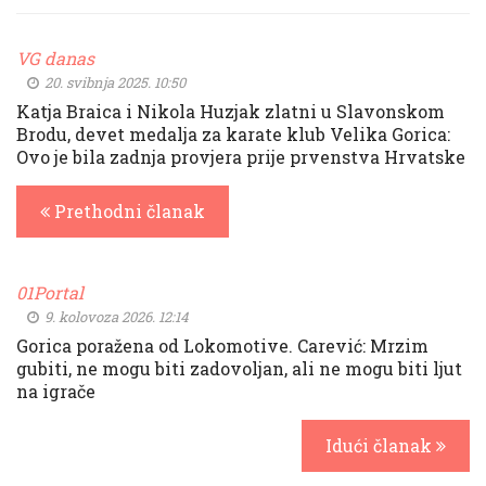
VG danas
20. svibnja 2025. 10:50
Katja Braica i Nikola Huzjak zlatni u Slavonskom
Brodu, devet medalja za karate klub Velika Gorica:
Ovo je bila zadnja provjera prije prvenstva Hrvatske
Prethodni članak
01Portal
9. kolovoza 2026. 12:14
Gorica poražena od Lokomotive. Carević: Mrzim
gubiti, ne mogu biti zadovoljan, ali ne mogu biti ljut
na igrače
Idući članak