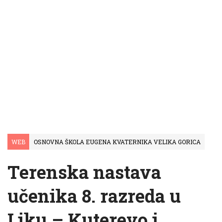
WEB
OSNOVNA ŠKOLA EUGENA KVATERNIKA VELIKA GORICA
Terenska nastava
učenika 8. razreda u
Liku – Kuterevo i