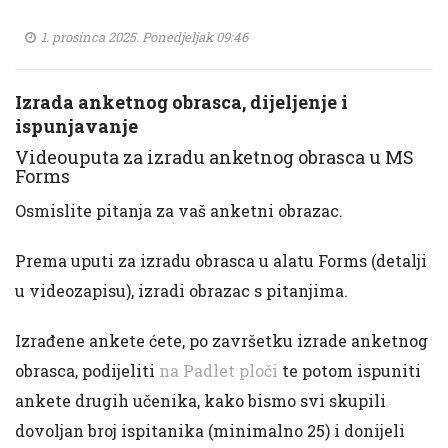
1. prosinca 2025. Ponedjeljak 09:46
Izrada anketnog obrasca, dijeljenje i
ispunjavanje
Videouputa za izradu anketnog obrasca u MS
Forms
Osmislite pitanja za vaš anketni obrazac.
Prema uputi za izradu obrasca u alatu Forms (detalji
u videozapisu), izradi obrazac s pitanjima.
Izrađene ankete ćete, po završetku izrade anketnog
obrasca, podijeliti
na Padlet ploči
te potom
ispuniti
ankete drugih učenika, kako bismo svi skupili
dovoljan broj ispitanika (minimalno 25) i donijeli