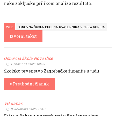
neke zaključke prilikom analize rezultata.
WEB
OSNOVNA ŠKOLA EUGENA KVATERNIKA VELIKA GORICA
Izvorni tekst
Osnovna škola Novo Čiče
1. prosinca 2025. 09:35
Školsko prvenstvo Zagrebačke županije u judu
Prethodni članak
VG danas
8. kolovoza 2026. 11:40
Fešta u Rakarju, uz tamburaše: Kurilovec slavi