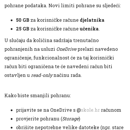
pohrane podataka. Novi limiti pohrane su sljedeći:
50 GB
za korisničke račune
djelatnika
25 GB
za korisničke račune
učenika
.
U slučaju da količina sadržaja trenutačno
pohranjenih na usluzi
OneDrive
prelazi navedeno
ograničenje, funkcionalnost će za taj korisnički
račun biti ograničena te će navedeni račun biti
ostavljen u
read-only
načinu rada.
Kako biste smanjili pohranu:
prijavite se na OneDrive s @
skole.hr
računom
provjerite pohranu (
Storage
)
obrišite nepotrebne velike datoteke (npr. stare