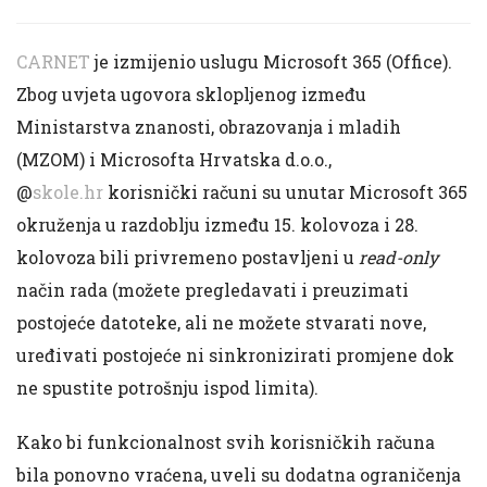
CARNET
je izmijenio uslugu Microsoft 365 (Office).
Zbog uvjeta ugovora sklopljenog između
Ministarstva znanosti, obrazovanja i mladih
(MZOM) i Microsofta Hrvatska d.o.o.,
@
skole.hr
korisnički računi su unutar Microsoft 365
okruženja u razdoblju između 15. kolovoza i 28.
kolovoza bili privremeno postavljeni u
read-only
način rada (možete pregledavati i preuzimati
postojeće datoteke, ali ne možete stvarati nove,
uređivati postojeće ni sinkronizirati promjene dok
ne spustite potrošnju ispod limita).
Kako bi funkcionalnost svih korisničkih računa
bila ponovno vraćena, uveli su dodatna ograničenja