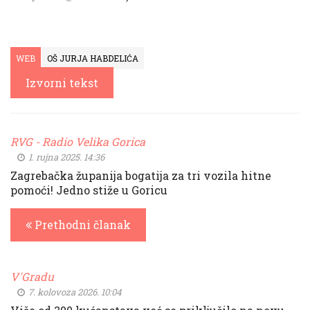
WEB
OŠ JURJA HABDELIĆA
Izvorni tekst
RVG - Radio Velika Gorica
1. rujna 2025. 14:36
Zagrebačka županija bogatija za tri vozila hitne
pomoći! Jedno stiže u Goricu
Prethodni članak
V'Gradu
7. kolovoza 2026. 10:04