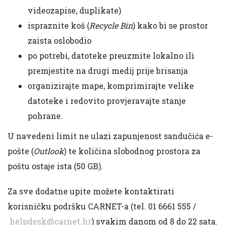
videozapise, duplikate)
ispraznite koš (
Recycle Bin
) kako bi se prostor
zaista oslobodio
po potrebi, datoteke preuzmite lokalno ili
premjestite na drugi medij prije brisanja
organizirajte mape, komprimirajte velike
datoteke i redovito provjeravajte stanje
pohrane.
U navedeni limit ne ulazi zapunjenost sandučića e-
pošte (
Outlook
) te količina slobodnog prostora za
poštu ostaje ista (50 GB).
Za sve dodatne upite možete kontaktirati
korisničku podršku CARNET-a (tel. 01 6661 555 /
helpdesk@carnet.hr
) svakim danom od 8 do 22 sata.