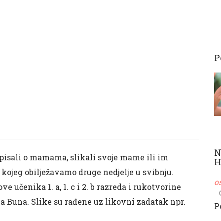
P
N
, pisali o mamama, slikali svoje mame ili im
H
kojeg obilježavamo druge nedjelje u svibnju.
o
 učenika 1. a, 1. c i 2. b razreda i rukotvorine
ka Buna. Slike su rađene uz likovni zadatak npr.
P