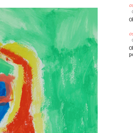
o
O
o
O
p