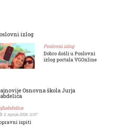
oslovni izlog
Poslovni izlog
Dobro došli u Poslovni
izlog portala VGOnline
ajnovije Osnovna škola Jurja
abdelića
sjhabdelica
3. srpnja 2026. 11:07
opravni ispiti