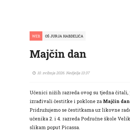
WEB
OŠ JURJA HABDELIĆA
Majčin dan
10. svibnja 2026. Nedjelja 13:37
Učenici nižih razreda ovog su tjedna čitali
izrađivali čestitke i poklone za
Majčin dan
Pridružujemo se čestitkama uz likovne radove
učenika 2. i 4. razreda Područne škole Veli
slikam poput Picassa.