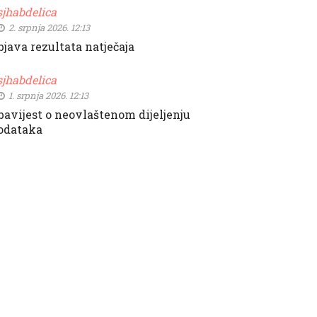
sjhabdelica
2. srpnja 2026. 12:13
bjava rezultata natječaja
sjhabdelica
1. srpnja 2026. 12:13
bavijest o neovlaštenom dijeljenju
odataka