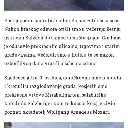
Poslijepodne smo stigli u hotel i smjestili se u sobe.
Nakon kratkog odmora otišli smo u večernju šetnju
uz rijeku Salzach do samog središta grada. Grad nas
je oduševio prekrasnim ulicama, trgovima i starim
građevinama. Večerali smo u hotelu te se nakon
uzbudljivog dana vratili u sobe na odmor.
Sljedećeg jutra, 9. svibnja, doručkovali smo u hotelu
i krenuli u razgledavanje grada. Posjetili smo
prekrasne vrtove Mirabellgarten, salzburšku
katedralu Salzburger Dom te kuću u kojoj je živio
poznati skladatelj Wolfgang Amadeus Mozart.