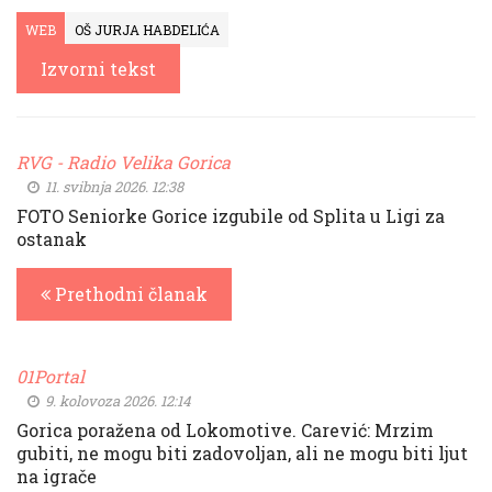
WEB
OŠ JURJA HABDELIĆA
Izvorni tekst
RVG - Radio Velika Gorica
11. svibnja 2026. 12:38
FOTO Seniorke Gorice izgubile od Splita u Ligi za
ostanak
Prethodni članak
01Portal
9. kolovoza 2026. 12:14
Gorica poražena od Lokomotive. Carević: Mrzim
gubiti, ne mogu biti zadovoljan, ali ne mogu biti ljut
na igrače