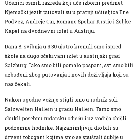
Učenici osmih razreda koji uče izborni predmet
Njemački jezik putovali su u pratnji učiteljica Ene
Podvez, Andreje Car, Romane Špehar Krstić i Željke
Kapel na dvodnevni izlet u Austriju.
Dana 8. svibnja u 3:30 ujutro krenuli smo ispred
škole na dugo očekivani izlet u austrijski grad
Salzburg. Iako smo bili pomalo pospani, svi smo bili
uzbuđeni zbog putovanja i novih doživljaja koji su
nas čekali.
Nakon ugodne vožnje stigli smo u rudnik soli
Salzwelten Hallein u gradu Hallein. Tamo smo
obukli posebnu rudarsku odjeću i uz vodiča obišli
podzemne hodnike. Najzanimljiviji dio bili su
drveni tobogani kojima smo se spuštali dublje u