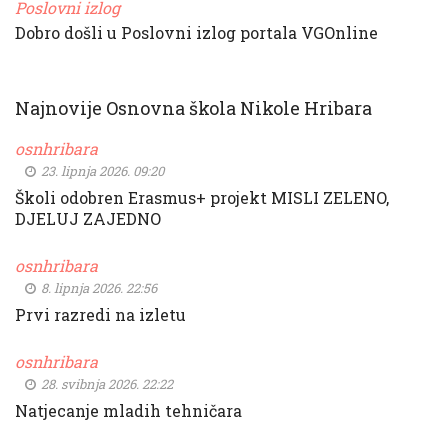
Poslovni izlog
Dobro došli u Poslovni izlog portala VGOnline
Najnovije Osnovna škola Nikole Hribara
osnhribara
23. lipnja 2026. 09:20
Školi odobren Erasmus+ projekt MISLI ZELENO,
DJELUJ ZAJEDNO
osnhribara
8. lipnja 2026. 22:56
Prvi razredi na izletu
osnhribara
28. svibnja 2026. 22:22
Natjecanje mladih tehničara