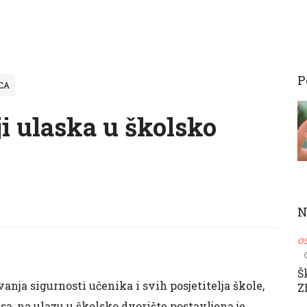
P
CA
ji ulaska u školsko
N
o
Š
anja sigurnosti učenika i svih posjetitelja škole,
Z
a, na ulazu u školsko dvorište postavljena je