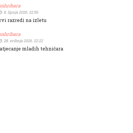
snhribara
8. lipnja 2026. 22:56
rvi razredi na izletu
snhribara
28. svibnja 2026. 22:22
atjecanje mladih tehničara