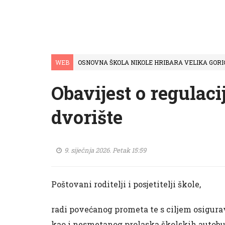
WEB
OSNOVNA ŠKOLA NIKOLE HRIBARA VELIKA GORI
Obavijest o regulaci
dvorište
9. siječnja 2026. Petak 15:59
Poštovani roditelji i posjetitelji škole,
radi povećanog prometa te s ciljem osigurav
kao i nesmetanog prolaska školskih autobus