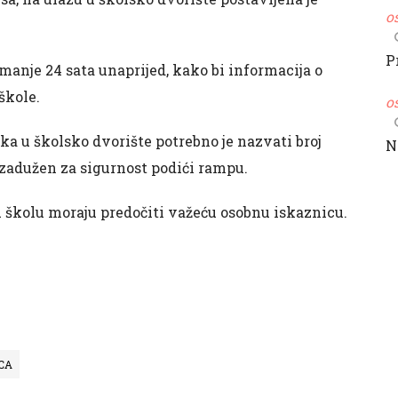
o
P
manje 24 sata unaprijed, kako bi informacija o
škole.
o
a u školsko dvorište potrebno je nazvati broj
N
 zadužen za sigurnost podići rampu.
u školu moraju predočiti važeću osobnu iskaznicu.
CA