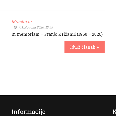
Mraclin.hr
7. kolovoza 2026. 15:55
In memoriam – Franjo Križanić (1950 – 2026)
Idući članak
Informacije
K