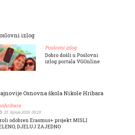
oslovni izlog
Poslovni izlog
Dobro došli u Poslovni
izlog portala VGOnline
ajnovije Osnovna škola Nikole Hribara
snhribara
23. lipnja 2026. 09:20
koli odobren Erasmus+ projekt MISLI
ELENO, DJELUJ ZAJEDNO