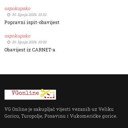
ospokupsko
30. lipnja 2026. 10:32
Popravni ispit-obavijest
ospokupsko
30. lipnja 2026. 10:03
Obavijest iz CARNET-a
VG Online je sakupljač vijesti vezanih uz Veliku
Goricu, Turopolje, Posavinu i Vukomeričke gorice.