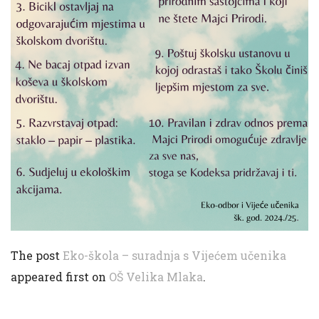
The post
Eko-škola – suradnja s Vijećem učenika
appeared first on
OŠ Velika Mlaka
.