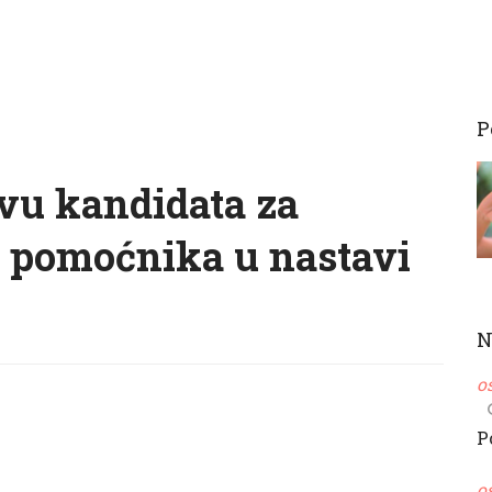
P
avu kandidata za
a pomoćnika u nastavi
N
o
P
o