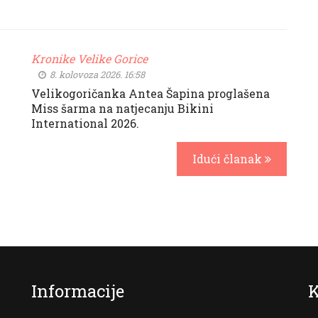
Kronike Velike Gorice
8. kolovoza 2026. 16:58
Velikogoričanka Antea Šapina proglašena
Miss šarma na natjecanju Bikini
International 2026.
Idući članak
Informacije
K