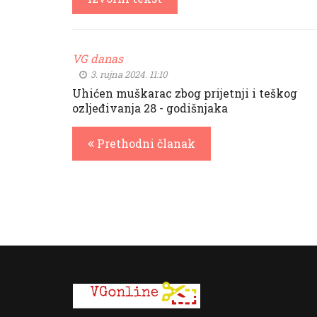
VG danas
3. rujna 2024. 11:10
Uhićen muškarac zbog prijetnji i teškog
ozljeđivanja 28 - godišnjaka
Prethodni članak