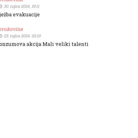
30. rujna 2024. 19:11
ježba evakuacije
svukovina
23. rujna 2024. 02:10
onzumova akcija Mali veliki talenti