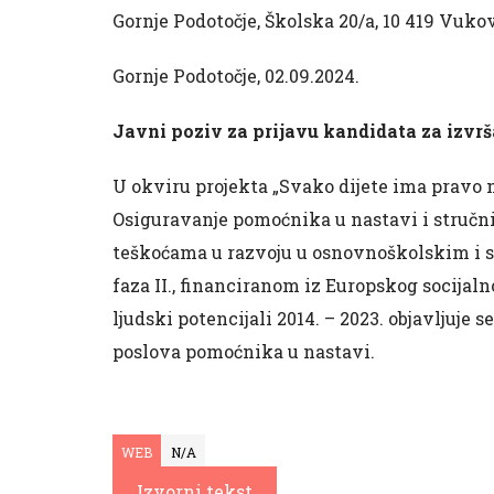
Gornje Podotočje, Školska 20/a, 10 419 Vuko
Gornje Podotočje, 02.09.2024.
Javni poziv za prijavu kandidata za izv
U okviru projekta „Svako dijete ima pravo na
Osiguravanje pomoćnika u nastavi i struč
teškoćama u razvoju u osnovnoškolskim i
faza II., financiranom iz Europskog socija
ljudski potencijali 2014. – 2023. objavljuje
poslova pomoćnika u nastavi.
WEB
N/A
Izvorni tekst