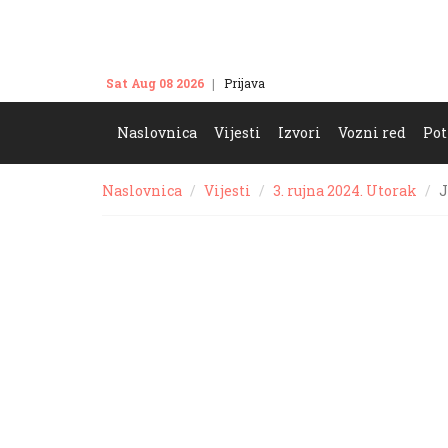
Sat Aug 08 2026
Prijava
Kontakt
Naslovnica
Vijesti
Izvori
Vozni red
Pot
Naslovnica
Vijesti
3. rujna 2024. Utorak
J