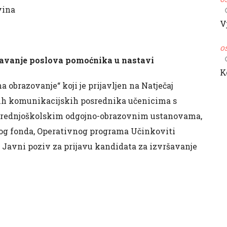
vina
V
o
ršavanje poslova pomoćnika u nastavi
K
 obrazovanje“ koji je prijavljen na Natječaj
nih komunikacijskih posrednika učenicima s
 srednjoškolskim odgojno-obrazovnim ustanovama,
lnog fonda, Operativnog programa Učinkoviti
 se Javni poziv za prijavu kandidata za izvršavanje