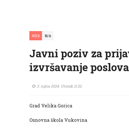
WEB
N/A
Javni poziv za prij
izvršavanje poslov
3. rujna 2024. Utorak 11:32
Grad Velika Gorica
Osnovna škola Vukovina