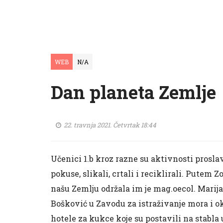
WEB
N/A
Dan planeta Zemlje
22. travnja 2021. Četvrtak 18:44
Učenici 1.b kroz razne su aktivnosti proslavi
pokuse, slikali, crtali i reciklirali. Putem
našu Zemlju održala im je mag.oecol. Marij
Bošković u Zavodu za istraživanje mora i o
hotele za kukce koje su postavili na stabla 