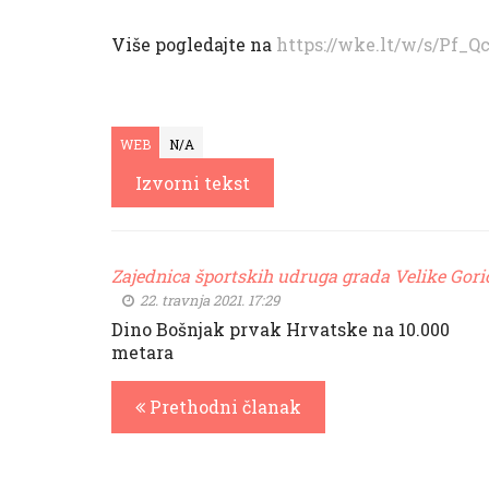
Više pogledajte na
https://wke.lt/w/s/Pf_Q
WEB
N/A
Izvorni tekst
Zajednica športskih udruga grada Velike Gori
22. travnja 2021. 17:29
Dino Bošnjak prvak Hrvatske na 10.000
metara
Prethodni članak