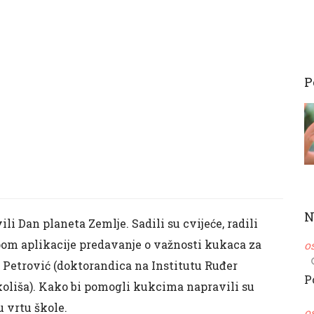
P
N
li Dan planeta Zemlje. Sadili su cvijeće, radili
 Zoom aplikacije predavanje o važnosti kukaca za
o
a Petrović (doktorandica na Institutu Ruđer
P
koliša). Kako bi pomogli kukcima napravili su
u vrtu škole.
o