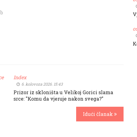
cb
V
o
K
ce
Index
6. kolovoza 2026. 15:43
Prizor iz skloništa u Velikoj Gorici slama
srce: "Komu da vjeruje nakon svega?"
Idući članak