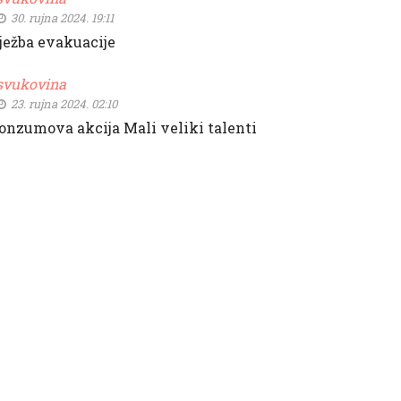
30. rujna 2024. 19:11
ježba evakuacije
svukovina
23. rujna 2024. 02:10
onzumova akcija Mali veliki talenti