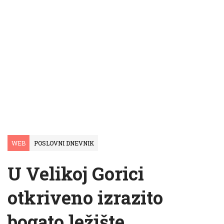
WEB
POSLOVNI DNEVNIK
U Velikoj Gorici
otkriveno izrazito
bogato ležište