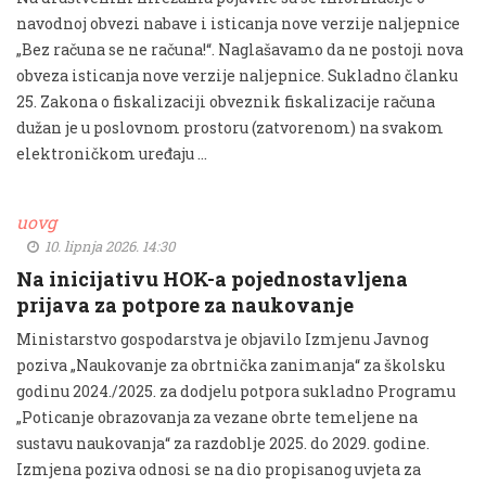
navodnoj obvezi nabave i isticanja nove verzije naljepnice
„Bez računa se ne računa!“. Naglašavamo da ne postoji nova
obveza isticanja nove verzije naljepnice. Sukladno članku
25. Zakona o fiskalizaciji obveznik fiskalizacije računa
dužan je u poslovnom prostoru (zatvorenom) na svakom
elektroničkom uređaju …
uovg
10. lipnja 2026. 14:30
Na inicijativu HOK-a pojednostavljena
prijava za potpore za naukovanje
Ministarstvo gospodarstva je objavilo Izmjenu Javnog
poziva „Naukovanje za obrtnička zanimanja“ za školsku
godinu 2024./2025. za dodjelu potpora sukladno Programu
„Poticanje obrazovanja za vezane obrte temeljene na
sustavu naukovanja“ za razdoblje 2025. do 2029. godine.
Izmjena poziva odnosi se na dio propisanog uvjeta za