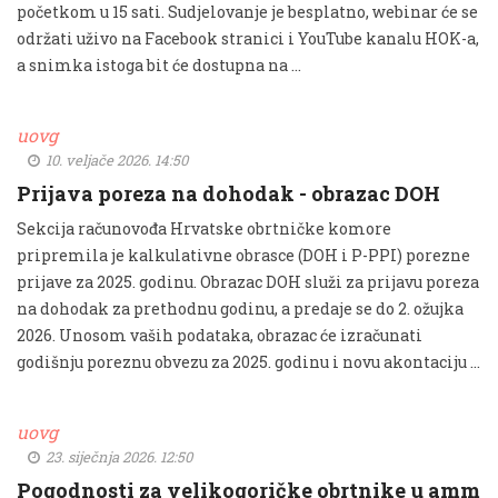
početkom u 15 sati. Sudjelovanje je besplatno, webinar će se
održati uživo na Facebook stranici i YouTube kanalu HOK-a,
a snimka istoga bit će dostupna na …
uovg
10. veljače 2026. 14:50
Prijava poreza na dohodak - obrazac DOH
Sekcija računovođa Hrvatske obrtničke komore
pripremila je kalkulativne obrasce (DOH i P-PPI) porezne
prijave za 2025. godinu. Obrazac DOH služi za prijavu poreza
na dohodak za prethodnu godinu, a predaje se do 2. ožujka
2026. Unosom vaših podataka, obrazac će izračunati
godišnju poreznu obvezu za 2025. godinu i novu akontaciju …
uovg
23. siječnja 2026. 12:50
Pogodnosti za velikogoričke obrtnike u amm