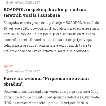
10. veljače 2026. 14:50
ROADPOL inspekcijska akcija nadzora
teretnih vozila i autobusa
Europska mreža prometne policije – ROADPOL će od 9. do
15. veljače 2026., provoditi ciljanu akciju nadzora teretnih
vozila i autobusa. Fokus policijskih službenika tijekom
kontrole teretnih vozila i autobusa bit će, prije svega,
tehnička ispravnost vozila, prijevoz opasnih tvari te
vrijeme odmora i vožnje vozača. Akcija se provodi s …
uovg
10. veljače 2026. 14:50
Poziv na webinar "Priprema za završni
obračun"
Pozivamo vas na besplatni webinar o pripremi završnog
obračuna, koji će održati predsjednica Sekcije računovođa
HOK-a Đurđica Mostarčić u petak, 13. veljače 2026., s