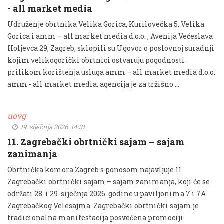
- all market media
Udruženje obrtnika Velika Gorica, Kurilovečka 5, Velika
Gorica i amm – all market media d.o.o. , Avenija Većeslava
Holjevca 29, Zagreb, sklopili su Ugovor o poslovnoj suradnji
kojim velikogorički obrtnici ostvaruju pogodnosti
prilikom korištenja usluga amm – all market media d.o.o.
amm - all market media, agencija je za tržišno …
uovg
19. siječnja 2026. 14:31
11. Zagrebački obrtnički sajam – sajam
zanimanja
Obrtnička komora Zagreb s ponosom najavljuje 11.
Zagrebački obrtnički sajam – sajam zanimanja, koji će se
održati 28. i 29. siječnja 2026. godine u paviljonima 7 i 7A
Zagrebačkog Velesajma. Zagrebački obrtnički sajam je
tradicionalna manifestacija posvećena promociji