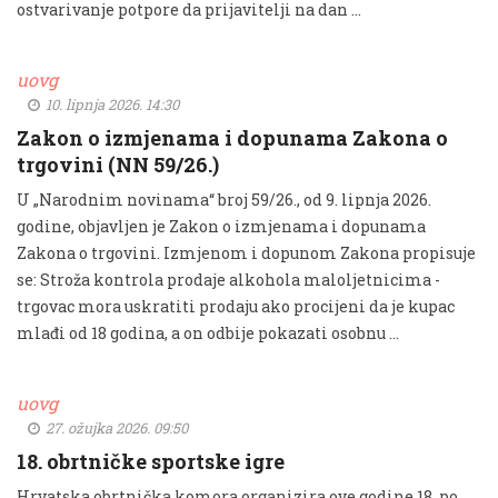
ostvarivanje potpore da prijavitelji na dan …
uovg
10. lipnja 2026. 14:30
Zakon o izmjenama i dopunama Zakona o
trgovini (NN 59/26.)
U „Narodnim novinama“ broj 59/26., od 9. lipnja 2026.
godine, objavljen je Zakon o izmjenama i dopunama
Zakona o trgovini. Izmjenom i dopunom Zakona propisuje
se: Stroža kontrola prodaje alkohola maloljetnicima -
trgovac mora uskratiti prodaju ako procijeni da je kupac
mlađi od 18 godina, a on odbije pokazati osobnu …
uovg
27. ožujka 2026. 09:50
18. obrtničke sportske igre
Hrvatska obrtnička komora organizira ove godine 18. po