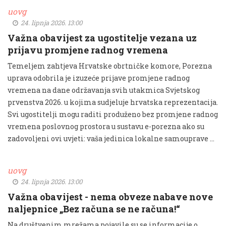
uovg
24. lipnja 2026. 13:00
Važna obavijest za ugostitelje vezana uz
prijavu promjene radnog vremena
Temeljem zahtjeva Hrvatske obrtničke komore, Porezna
uprava odobrila je izuzeće prijave promjene radnog
vremena na dane održavanja svih utakmica Svjetskog
prvenstva 2026. u kojima sudjeluje hrvatska reprezentacija.
Svi ugostitelji mogu raditi produženo bez promjene radnog
vremena poslovnog prostora u sustavu e-porezna ako su
zadovoljeni ovi uvjeti: vaša jedinica lokalne samouprave …
uovg
24. lipnja 2026. 13:00
Važna obavijest - nema obveze nabave nove
naljepnice „Bez računa se ne računa!“
Na društvenim mrežama pojavile su se informacije o