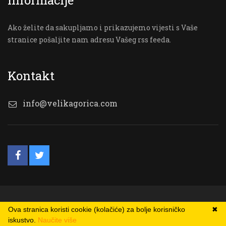
Informacije
Ako želite da sakupljamo i prikazujemo vijesti s Vaše
stranice pošaljite nam adresu Vašeg rss feeda.
Kontakt
info@velikagorica.com
© VG Online
Ova stranica koristi cookie (kolačiće) za bolje korisničko
✖
iskustvo.
Naučite više