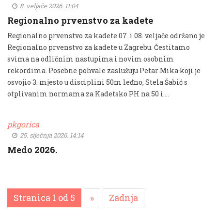
8. veljače 2026. 11:04
Regionalno prvenstvo za kadete
Regionalno prvenstvo za kadete 07. i 08. veljače održano je
Regionalno prvenstvo za kadete u Zagrebu. Čestitamo
svima na odličnim nastupima i novim osobnim
rekordima. Posebne pohvale zaslužuju Petar Mika koji je
osvojio 3. mjesto u disciplini 50m leđno, Stela Šabić s
otplivanim normama za Kadetsko PH na 50 i …
pkgorica
25. siječnja 2026. 14:14
Medo 2026.
Stranica 1 od 5
»
Zadnja