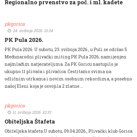
Regionalno prvenstvo za poč. i ml. kadete
pkgorica
24. svibnja 2026. 13:34
PK Pula 2026.
PK Pula 2026. U subotu, 23. svibnja 2026., u Puli se održao 5.
Međunarodni plivački miting PK Pula 2026, namijenjen
najmlađim natjecateljima. Za PK Goricu nastupilo je
ukupno 11 plivača i plivačica. Čestitamo svima na
odličnim utrkama i novim osobnim rekordima, a posebno
našoj Eleni koja je osvojila 2 zlatne …
pkgorica
11. svibnja 2026. 10:33
Obiteljska Štafeta
Obiteljska štafeta U subotu, 09.04.2026., Plivački klub Gorica