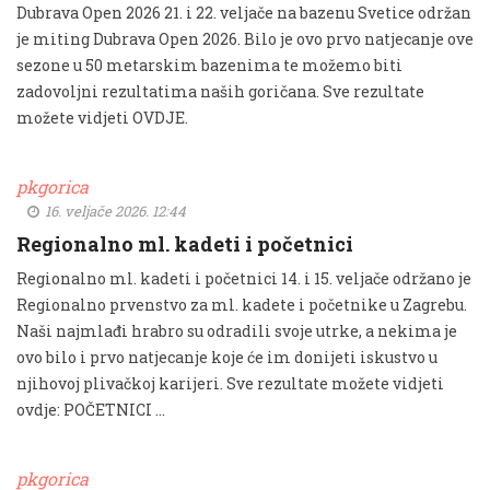
Dubrava Open 2026 21. i 22. veljače na bazenu Svetice održan
je miting Dubrava Open 2026. Bilo je ovo prvo natjecanje ove
sezone u 50 metarskim bazenima te možemo biti
zadovoljni rezultatima naših goričana. Sve rezultate
možete vidjeti OVDJE.
pkgorica
16. veljače 2026. 12:44
Regionalno ml. kadeti i početnici
Regionalno ml. kadeti i početnici 14. i 15. veljače održano je
Regionalno prvenstvo za ml. kadete i početnike u Zagrebu.
Naši najmlađi hrabro su odradili svoje utrke, a nekima je
ovo bilo i prvo natjecanje koje će im donijeti iskustvo u
njihovoj plivačkoj karijeri. Sve rezultate možete vidjeti
ovdje: POČETNICI …
pkgorica