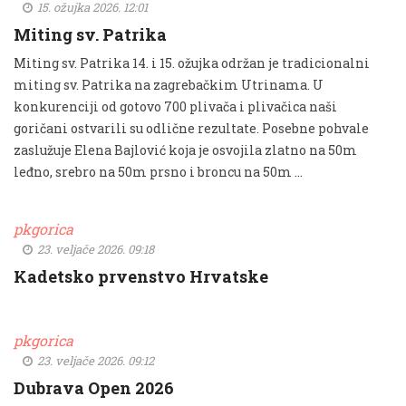
15. ožujka 2026. 12:01
Miting sv. Patrika
Miting sv. Patrika 14. i 15. ožujka održan je tradicionalni
miting sv. Patrika na zagrebačkim Utrinama. U
konkurenciji od gotovo 700 plivača i plivačica naši
goričani ostvarili su odlične rezultate. Posebne pohvale
zaslužuje Elena Bajlović koja je osvojila zlatno na 50m
leđno, srebro na 50m prsno i broncu na 50m …
pkgorica
23. veljače 2026. 09:18
Kadetsko prvenstvo Hrvatske
pkgorica
23. veljače 2026. 09:12
Dubrava Open 2026