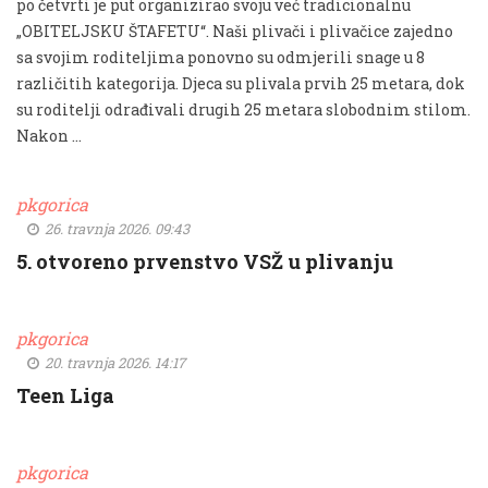
po četvrti je put organizirao svoju već tradicionalnu
„OBITELJSKU ŠTAFETU“. Naši plivači i plivačice zajedno
sa svojim roditeljima ponovno su odmjerili snage u 8
različitih kategorija. Djeca su plivala prvih 25 metara, dok
su roditelji odrađivali drugih 25 metara slobodnim stilom.
Nakon …
pkgorica
26. travnja 2026. 09:43
5. otvoreno prvenstvo VSŽ u plivanju
pkgorica
20. travnja 2026. 14:17
Teen Liga
pkgorica