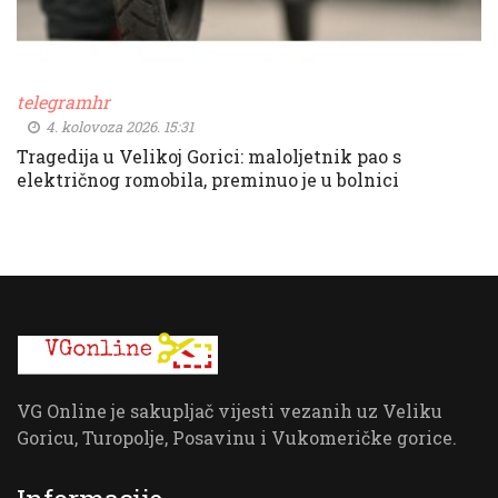
telegramhr
4. kolovoza 2026. 15:31
Tragedija u Velikoj Gorici: maloljetnik pao s
električnog romobila, preminuo je u bolnici
VG Online je sakupljač vijesti vezanih uz Veliku
Goricu, Turopolje, Posavinu i Vukomeričke gorice.