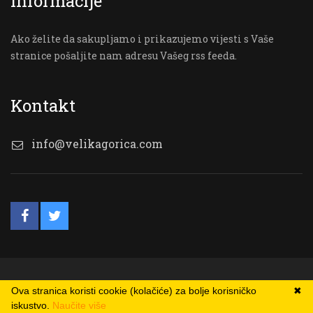
Informacije
Ako želite da sakupljamo i prikazujemo vijesti s Vaše
stranice pošaljite nam adresu Vašeg rss feeda.
Kontakt
info@velikagorica.com
© VG Online
Ova stranica koristi cookie (kolačiće) za bolje korisničko
✖
iskustvo.
Naučite više