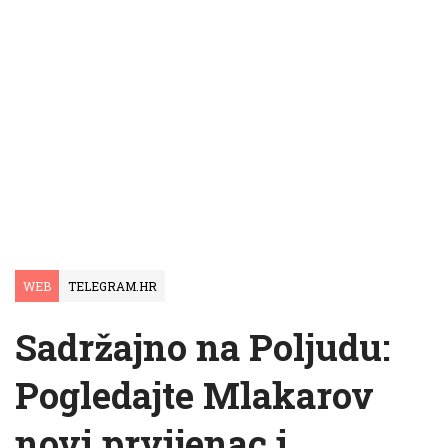
WEB
TELEGRAM.HR
Sadržajno na Poljudu:
Pogledajte Mlakarov
novi prvijenac i